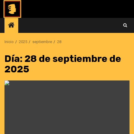
Saltar
al
contenido
Inicio
2025
septiembre
28
Día:
28 de septiembre de
2025