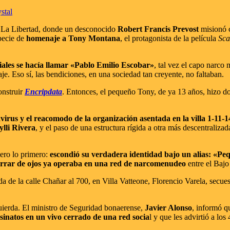
stal
de La Libertad, donde un desconocido
Robert Francis Prevost
misionó c
specie de
homenaje a Tony Montana
, el protagonista de la película
Sca
ciales se hacía llamar «Pablo Emilio Escobar»
, tal vez el capo narco
aje. Eso sí, las bendiciones, en una sociedad tan creyente, no faltaban.
onstruir
Encripdata
. Entonces, el pequeño Tony, de ya 13 años, hizo do
irus y el reacomodo de la organización asentada en la villa 1-11-1
li Rivera
, y el paso de una estructura rígida a otra más descentralizad
mero lo primero:
escondió su verdadera identidad bajo un alias: «Pe
errar de ojos ya operaba en una red de narcomenudeo
entre el Bajo
a de la calle Chañar al 700, en Villa Vatteone, Florencio Varela, secu
quierda. El ministro de Seguridad bonaerense,
Javier Alonso
, informó q
esinatos en un vivo cerrado de una red socia
l y que les advirtió a lo