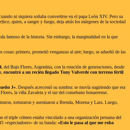
uando ni siquiera soñaba convertirse en el papa León XIV. Pero su
rface
, quien, a sangre y fuego, deja atrás los márgenes de la sociedad
 más famoso de la historia. Sin embargo, la marginalidad en la que
s cosas: primero, prometió venganzas al aire; luego, se adueñó de las
4
, del Bajo Flores, Argentina, con la rotación de generaciones, desde
a,
encontró a un recién llegado Tony Valverde con terreno fértil
queño J»
. Después acrecentó su sombra: se movía sugiriendo que era
 Flores, la villa Zavaleta y el sur del conurbano bonaerense.
estraron, torturaron y asesinaron a Brenda, Morena y Lara. Luego,
ue el triple crimen estaba vinculado a una organización peruana del
s 45 «espectadores» de su banda:
«Esto le pasa al que me roba