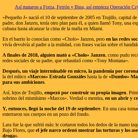
Así mataron a Forza, Ferrón y Bina, así empieza Operación Cry
«Pequeño J» nació el 10 de septiembre de 2005 en Trujillo, capital 
padre, don Janzen, tenía otro plan para él, a quien llamó Tony, una e
cubana hasta alcanzar la cima de la mafia en Miami.
En el barrio lo conocían como «Cholo» Janzen, pero
en las redes so
vivía devolvía al padre a la realidad, con frases vacías sobre el bandid
A finales de 2018, alguien mató a «Cholo» Janzen
, como pudo rec
redes sociales de su padre, que rebautizó como «Tony Montana».
Después, un viaje interminable en micro, la pandemia por coronav
la del mítico
«Marcos» Estrada Gonzáles
hasta la de
«Dumbo» Mayl
para sus ambiciones
.
Así, lejos de Trujillo,
empezó por construir su propia imagen
. Pri
sobrino del mismísimo «Marcos». Verdad o mentira,
en un abrir y c
Y, entonces, llegó la noche del 19 de septiembre
. En una casa tomad
enterraron sus cuerpos en un pozo del fondo.
Lara fue la que sufrió más: le cortaron todos los dedos de la mano iz
Bajo Flores, que
el jefe narco ordenó mostrar las torturas y los as
droga»
.