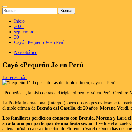
Saltar
Menú
al
Buscar:
principal
contenido
Inicio
2025
septiembre
30
Cayó «Pequeño J» en Perú
Narcotráfico
Cayó «Pequeño J» en Perú
La redacción
"Pequeño J", la pista detrás del triple crimen, cayó en Perú. Crédito: 
La Policía Internacional (Interpol) logró dos golpes exitosos este mart
el triple crimen de
Brenda del Castillo
, de 20 años,
Morena Verdi
, 
Los familiares perdieron contacto con Brenda, Morena y Lara el
a cada una por participar de una fiesta sexual
. Ese fue el anzuelo
antena próxima a esa dirección de Florencio Varela. Once días después,