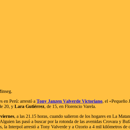
Minseg.
es en Perú: arrestó a
Tony Janzen Valverde Victoriano
, el «Pequeño 
de 20, y
Lara Gutiérrez
, de 15, en Florencio Varela.
 viernes
, a las 21.15 horas, cuando salieron de los hogares en La Mata
. Alguien las pasó a buscar por la rotonda de las avenidas Crovara y Buf
 la Interpol arrestó a Tony Valverde y a Ozorio a 4 mil kilómetros de d