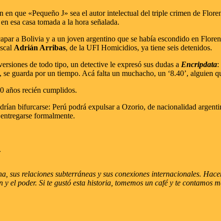
en que «Pequeño J» sea el autor intelectual del triple crimen de Floren
 en esa casa tomada a la hora señalada.
apar a Bolivia y a un joven argentino que se había escondido en Floren
iscal
Adrián Arribas
, de la UFI Homicidios, ya tiene seis detenidos.
 versiones de todo tipo, un detective le expresó sus dudas a
Encripdata
:
 se guarda por un tiempo. Acá falta un muchacho, un ‘8.40’, alguien que
20 años recién cumplidos.
ían bifurcarse: Perú podrá expulsar a Ozorio, de nacionalidad argentina,
e entregarse formalmente.
.
.
, sus relaciones subterráneas y sus conexiones internacionales. Hacemo
n y el poder. Si te gustó esta historia, tomemos un café y te contamos m