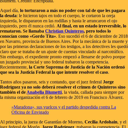
Blumetti. Crédito: Encripdata.
Aquel día,
lo torturaron a más no poder con tal de que les pagara
la deuda
: le hicieron tajos en todo el cuerpo, le cortaron la oreja
izquierda, le dispararon en las rodillas y hasta le arrancaron el ojo
izquierdo, pero él nunca cedió.
Al final, en un estado irreversible, lo
remataron. Se llamaba
Christian Quinteros
, pero todos lo
conocían como «Gordo Tita»
. Eso sucedió el 6 de diciembre de 2018
en Navarro, provincia de Buenos Aires. Por la mecánica de la muerte y
por las primeras declaraciones de los testigos, a los detectives les quedó
claro que se trataba de un ajuste de cuentas vinculado al narcotráfico.
Sin embargo, el expediente pronto empezó a llenarse de polvo porque
un juzgado provincial y uno federal trabaron la competencia.
Recientemente,
la Corte Suprema de Justicia de la Nación ordenó
que sea la Justicia Federal la que intente resolver el caso
.
Tantos años pasaron, seis y contando, que el juez federal
Jorge
Rodríguez ya no solo deberá resolver el crimen de Quinteros sino
también el de
Anabella Blumetti
, la viuda, callada para siempre por
la misma organización el 6 de febrero de 2019 en Francisco Álvarez.
«Maradona», sus vuelcos y el partido despedida contra La
Oficina de Envigado
Al principio, la jueza de Garantías de Moreno,
Cecilia Ardohain
, y el
juez federal de Morón,
Jorge Rodríguez
, trabaron la competencia. El