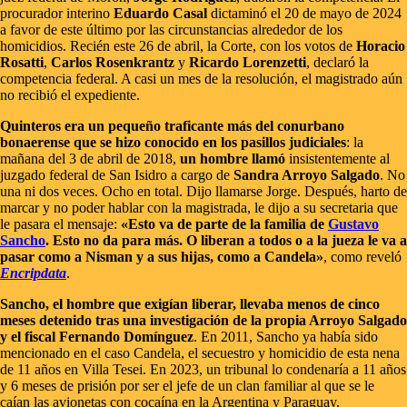
procurador interino
Eduardo Casal
dictaminó el 20 de mayo de 2024
a favor de este último por las circunstancias alrededor de los
homicidios. Recién este 26 de abril, la Corte, con los votos de
Horacio
Rosatti
,
Carlos Rosenkrantz
y
Ricardo Lorenzetti
, declaró la
competencia federal. A casi un mes de la resolución, el magistrado aún
no recibió el expediente.
Quinteros era un pequeño traficante más del conurbano
bonaerense que se hizo conocido en los pasillos judiciales
: la
mañana del 3 de abril de 2018,
un hombre llamó
insistentemente al
juzgado federal de San Isidro a cargo de
Sandra Arroyo Salgado
. No
una ni dos veces. Ocho en total. Dijo llamarse Jorge. Después, harto de
marcar y no poder hablar con la magistrada, le dijo a su secretaria que
le pasara el mensaje:
«Esto va de parte de la familia de
Gustavo
Sancho
. Esto no da para más. O liberan a todos o a la jueza le va a
pasar como a Nisman y a sus hijas, como a Candela»
, como reveló
Encripdata
.
Sancho, el hombre que exigían liberar, llevaba menos de cinco
meses detenido tras una investigación de la propia Arroyo Salgado
y el fiscal Fernando Domínguez
. En 2011, Sancho ya había sido
mencionado en el caso Candela, el secuestro y homicidio de esta nena
de 11 años en Villa Tesei. En 2023, un tribunal lo condenaría a 11 años
y 6 meses de prisión por ser el jefe de un clan familiar al que se le
caían las avionetas con cocaína en la Argentina y Paraguay.