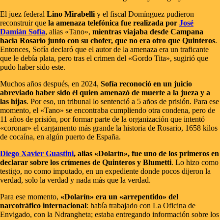
El juez federal
Lino Mirabelli
y el fiscal Domínguez pudieron
reconstruir que
la amenaza telefónica fue realizada por
José
Damián Sofía
, alias «Tano»,
mientras viajaba desde Campana
hacia Rosario junto con su chofer, que no era otro que Quinteros
.
Entonces, Sofía declaró que el autor de la amenaza era un traficante
que le debía plata, pero tras el crimen del «Gordo Tita», sugirió que
pudo haber sido este.
Muchos años después, en 2024,
Sofía reconoció en un juicio
abreviado haber sido él quien amenazó de muerte a la jueza y a
las hijas
. Por eso, un tribunal lo sentenció a 5 años de prisión. Para ese
momento, el «Tano» se encontraba cumpliendo otra condena, pero de
11 años de prisión, por formar parte de la organización que intentó
«coronar» el cargamento más grande la historia de Rosario, 1658 kilos
de cocaína, en algún puerto de España.
Diego Xavier Guastini
, alias «Dolarín», fue uno de los primeros en
declarar sobre los crímenes de Quinteros y Blumetti
. Lo hizo como
testigo, no como imputado, en un expediente donde pocos dijeron la
verdad, solo la verdad y nada más que la verdad.
Para ese momento,
«Dolarín» era un «arrepentido» del
narcotráfico internacional
: había trabajado con La Oficina de
Envigado, con la Ndrangheta; estaba entregando información sobre los