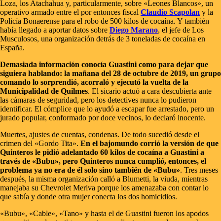
Loza, los Atachahua y, particularmente, sobre «Leones Blancos», un
operativo armado entre el por entonces fiscal
Claudio Scapolan
y la
Policía Bonaerense para el robo de 500 kilos de cocaína. Y también
había llegado a aportar datos sobre
Diego Marano
, el jefe de Los
Musculosos, una organización detrás de 3 toneladas de cocaína en
España.
Demasiada información conocía Guastini como para dejar que
siguiera hablando: la mañana del 28 de octubre de 2019, un grupo
comando lo sorprendió, acorraló y ejecutó la vuelta de la
Municipalidad de Quilmes
. El sicario actuó a cara descubierta ante
las cámaras de seguridad, pero los detectives nunca lo pudieron
identificar. El cómplice que lo ayudó a escapar fue arrestado, pero un
jurado popular, conformado por doce vecinos, lo declaró inocente.
Muertes, ajustes de cuentas, condenas. De todo sucedió desde el
crimen del «Gordo Tita».
En el bajomundo corrió la versión de que
Quinteros le pidió adelantado 60 kilos de cocaína a Guastini a
través de «Bubu», pero Quinteros nunca cumplió, entonces, el
problema ya no era de él solo sino también de «Bubu»
. Tres meses
después, la misma organización calló a Blumetti, la viuda, mientras
manejaba su Chevrolet Meriva porque los amenazaba con contar lo
que sabía y donde otra mujer conecta los dos homicidios.
«Bubu», «Cable», «Tano» y hasta el de Guastini fueron los apodos