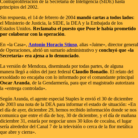
Contraproliferación de la Secretaría de Inteligencia (SIDE) hasta
principios del 2002.
Sin respuesta, el 14 de febrero de 2004
mandó cartas a todos lados
:
el Ministerio de Justicia, la SIDE, la DEA y la Embajada de los
Estados Unidos.
Reclamaba el puesto que Pose le había prometido
por colaborar con la operación
.
En «la Casa»,
Antonio Horacio Stiuso
, alias «Jaime», director general
de Operaciones, abrió un sumario administrativo y
concluyó que «la
Secretaría» era ajena a lo denunciado
.
La versión de Mendoza, diseminada por todas partes, de alguna
manera llegó a oídos del juez federal
Claudio Bonadio
. El relato del
exsoldado no encajaba con lo informado por el comandante principal
Oscar Aranda
, de la Gendarmería, para que el magistrado autorizara
la «entrega controlada».
Según Aranda, el agente especial Staples le envió el 30 de diciembre
de 2003 una nota de la DEA para informar el estado de situación: «En
el día de ayer, diciembre 29, hemos recibido información donde se nos
comunica que entre el día de hoy, 30 de diciembre, y el día de mañana
diciembre 31, estaría por negociar unos 30 kilos de cocaína, el lugar
sería alrededor del Canal 7 de la televisión o cerca de la flor metálica
que abre y cierra».