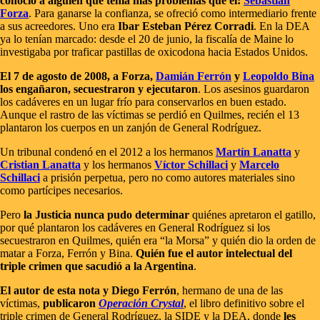
conoció a alguien que tenía más problemas que él:
Sebastián
Forza
. Para ganarse la confianza, se ofreció como intermediario frente
a sus acreedores. Uno era
Ibar Esteban Pérez Corradi
. En la DEA
ya lo tenían marcado: desde el 20 de junio, la fiscalía de Maine lo
investigaba por traficar pastillas de oxicodona hacia Estados Unidos.
El 7 de agosto de 2008, a Forza,
Damián Ferrón
y
Leopoldo Bina
los engañaron, secuestraron y ejecutaron
. Los asesinos guardaron
los cadáveres en un lugar frío para conservarlos en buen estado.
Aunque el rastro de las víctimas se perdió en Quilmes, recién el 13
plantaron los cuerpos en un zanjón de General Rodríguez.
Un tribunal condenó en el 2012 a los hermanos
Martín Lanatta
y
Cristian Lanatta
y los hermanos
Víctor Schillaci
y
Marcelo
Schillaci
a prisión perpetua, pero no como autores materiales sino
como partícipes necesarios.
Pero
la Justicia nunca pudo determinar
quiénes apretaron el gatillo,
por qué plantaron los cadáveres en General Rodríguez si los
secuestraron en Quilmes, quién era “la Morsa” y quién dio la orden de
matar a Forza, Ferrón y Bina.
Quién fue el autor intelectual del
triple crimen que sacudió a la Argentina
.
El autor de esta nota y Diego Ferrón
, hermano de una de las
víctimas,
publicaron
Operación Crystal
, el libro definitivo sobre el
triple crimen de General Rodríguez, la SIDE y la DEA, donde
les