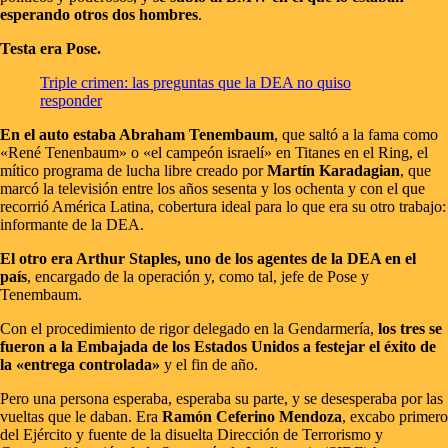
esperando otros dos hombres
.
Testa era Pose.
Triple crimen: las preguntas que la DEA no quiso
responder
En el auto estaba Abraham Tenembaum
, que saltó a la fama como
«René Tenenbaum» o «el campeón israelí» en Titanes en el Ring, el
mítico programa de lucha libre creado por
Martín Karadagian
, que
marcó la televisión entre los años sesenta y los ochenta y con el que
recorrió América Latina, cobertura ideal para lo que era su otro trabajo:
informante de la DEA.
El otro era Arthur Staples, uno de los agentes de la DEA en el
país
, encargado de la operación y, como tal, jefe de Pose y
Tenembaum.
Con el procedimiento de rigor delegado en la Gendarmería,
los tres se
fueron a la Embajada de los Estados Unidos a festejar el éxito de
la «entrega controlada»
y el fin de año.
Pero una persona esperaba, esperaba su parte, y se desesperaba por las
vueltas que le daban. Era
Ramón Ceferino Mendoza
, excabo primero
del Ejército y fuente de la disuelta Dirección de Terrorismo y