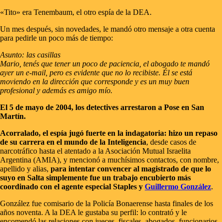
«Tito» era Tenembaum, el otro espía de la DEA.
Un mes después, sin novedades, le mandó otro mensaje a otra cuenta
para pedirle un poco más de tiempo:
Asunto: las casillas
Mario, tenés que tener un poco de paciencia, el abogado te mandó
ayer un e-mail, pero es evidente que no lo recibiste. Él se está
moviendo en la dirección que corresponde y es un muy buen
profesional y además es amigo mío.
El 5 de mayo de 2004, los detectives arrestaron a Pose en San
Martín.
Acorralado, el espía jugó fuerte en la indagatoria: hizo un repaso
de su carrera en el mundo de la Inteligencia
, desde casos de
narcotráfico hasta el atentado a la Asociación Mutual Israelita
Argentina (AMIA), y mencionó a muchísimos contactos, con nombre,
apellido y alias,
para intentar convencer al magistrado de que lo
suyo en Salta simplemente fue un trabajo encubierto más
coordinado con el agente especial Staples y
Guillermo González
.
González fue comisario de la Policía Bonaerense hasta finales de los
años noventa. A la DEA le gustaba su perfil: lo contrató y le
encomendó las relaciones con jueces, fiscales, abogados, funcionarios