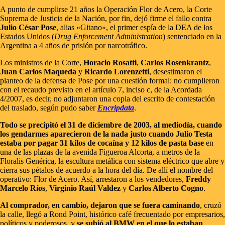
A punto de cumplirse 21 años la Operación Flor de Acero, la Corte
Suprema de Justicia de la Nación, por fin, dejó firme el fallo contra
Julio César Pose
, alias «Gitano», el primer espía de la DEA de los
Estados Unidos (
Drug Enforcement Administration
) sentenciado en la
Argentina a 4 años de prisión por narcotráfico.
Los ministros de la Corte,
Horacio Rosatti
,
Carlos Rosenkrantz
,
Juan Carlos Maqueda
y
Ricardo Lorenzetti
, desestimaron el
planteo de la defensa de Pose por una cuestión formal: no cumplieron
con el recaudo previsto en el artículo 7, inciso c, de la Acordada
4/2007, es decir, no adjuntaron una copia del escrito de contestación
del traslado, según pudo saber
Encripdata
.
Todo se precipitó el 31 de diciembre de 2003, al mediodía, cuando
los gendarmes aparecieron de la nada justo cuando Julio Testa
estaba por pagar 31 kilos de cocaína y 12 kilos de pasta base
en
una de las plazas de la avenida Figueroa Alcorta, a metros de la
Floralis Genérica, la escultura metálica con sistema eléctrico que abre y
cierra sus pétalos de acuerdo a la hora del día. De allí el nombre del
operativo: Flor de Acero. Así, arrestaron a los vendedores,
Freddy
Marcelo Ríos
,
Virginio Raúl Valdez
y
Carlos Alberto Cogno
.
Al comprador, en cambio, dejaron que se fuera caminando
, cruzó
la calle, llegó a Rond Point, histórico café frecuentado por empresarios,
políticos y poderosos, y
se subió al BMW en el que lo estaban