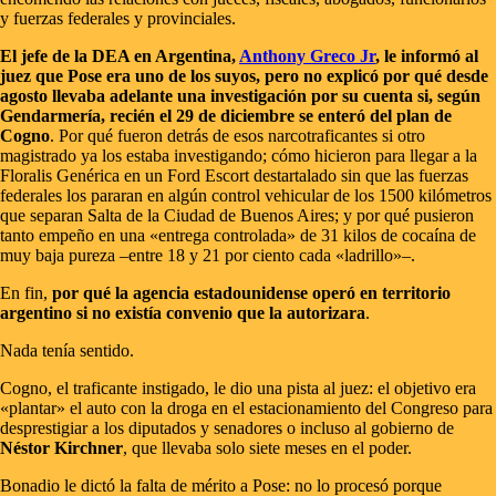
y fuerzas federales y provinciales.
El jefe de la DEA en Argentina,
Anthony Greco Jr
, le informó al
juez que Pose era uno de los suyos, pero no explicó por qué desde
agosto llevaba adelante una investigación por su cuenta si, según
Gendarmería, recién el 29 de diciembre se enteró del plan de
Cogno
. Por qué fueron detrás de esos narcotraficantes si otro
magistrado ya los estaba investigando; cómo hicieron para llegar a la
Floralis Genérica en un Ford Escort destartalado sin que las fuerzas
federales los pararan en algún control vehicular de los 1500 kilómetros
que separan Salta de la Ciudad de Buenos Aires; y por qué pusieron
tanto empeño en una «entrega controlada» de 31 kilos de cocaína de
muy baja pureza –entre 18 y 21 por ciento cada «ladrillo»–.
En fin,
por qué la agencia estadounidense operó en territorio
argentino si no existía convenio que la autorizara
.
Nada tenía sentido.
Cogno, el traficante instigado, le dio una pista al juez: el objetivo era
«plantar» el auto con la droga en el estacionamiento del Congreso para
desprestigiar a los diputados y senadores o incluso al gobierno de
Néstor Kirchner
, que llevaba solo siete meses en el poder.
Bonadio le dictó la falta de mérito a Pose: no lo procesó porque