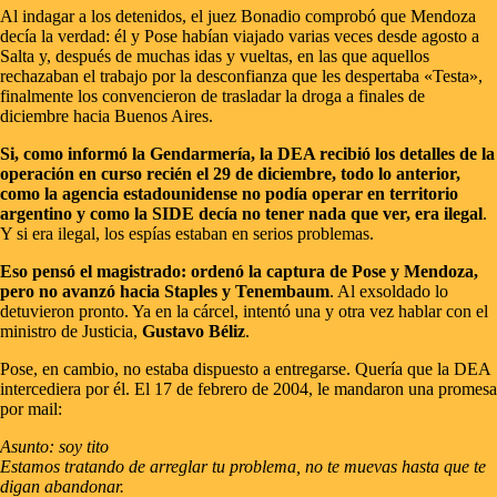
Al indagar a los detenidos, el juez Bonadio comprobó que Mendoza
decía la verdad: él y Pose habían viajado varias veces desde agosto a
Salta y, después de muchas idas y vueltas, en las que aquellos
rechazaban el trabajo por la desconfianza que les despertaba «Testa»,
finalmente los convencieron de trasladar la droga a finales de
diciembre hacia Buenos Aires.
Si, como informó la Gendarmería, la DEA recibió los detalles de la
operación en curso recién el 29 de diciembre, todo lo anterior,
como la agencia estadounidense no podía operar en territorio
argentino y como la SIDE decía no tener nada que ver, era ilegal
.
Y si era ilegal, los espías estaban en serios problemas.
Eso pensó el magistrado: ordenó la captura de Pose y Mendoza,
pero no avanzó hacia Staples y Tenembaum
. Al exsoldado lo
detuvieron pronto. Ya en la cárcel, intentó una y otra vez hablar con el
ministro de Justicia,
Gustavo Béliz
.
Pose, en cambio, no estaba dispuesto a entregarse. Quería que la DEA
intercediera por él. El 17 de febrero de 2004, le mandaron una promesa
por mail:
Asunto: soy tito
Estamos tratando de arreglar tu problema, no te muevas hasta que te
digan abandonar.