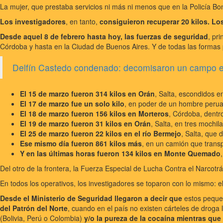
La mujer, que prestaba servicios ni más ni menos que en la Policía Bo
Los investigadores
, en tanto,
consiguieron recuperar 20 kilos. Los 
Desde aquel 8 de febrero hasta hoy, las fuerzas de seguridad
, pr
Córdoba y hasta en la Ciudad de Buenos Aires. Y de todas las formas 
Delfín Castedo condenado: decomisaron un campo en
El 15 de marzo fueron 314 kilos en Orán
, Salta, escondidos 
El 17 de marzo fue un solo kilo
, en poder de un hombre perua
El 18 de marzo fueron 156 kilos en Morteros
, Córdoba, dentr
El 19 de marzo fueron 31 kilos en Orán
, Salta, en tres mochi
El 25 de marzo fueron 22 kilos en el río Bermejo
, Salta, que 
Ese mismo día fueron 861 kilos más
, en un camión que trans
Y en las últimas horas fueron 134 kilos en Monte Quemado
Del otro de la frontera, la Fuerza Especial de Lucha Contra el Narcot
En todos los operativos, los investigadores se toparon con lo mismo: el
Desde el Ministerio de Seguridad llegaron a decir que
estos peque
del Patrón del Norte
, cuando en el país no existen cárteles de droga 
(Bolivia, Perú o Colombia)
y/o la pureza de la cocaína mientras que 