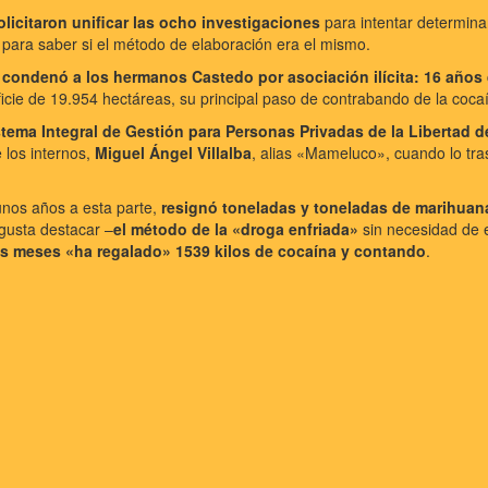
solicitaron unificar las ocho investigaciones
para intentar determina
 para saber si el método de elaboración era el mismo.
ta condenó a los hermanos Castedo por asociación ilícita: 16 años 
rficie de 19.954 hectáreas, su principal paso de contrabando de la coc
tema Integral de Gestión para Personas Privadas de la Libertad de
 los internos,
Miguel Ángel Villalba
, alias «Mameluco», cuando lo tra
unos años a esta parte,
resignó toneladas y toneladas de marihuana 
s gusta destacar –
el método de la «droga enfriada»
sin necesidad de 
dos meses «ha regalado» 1539 kilos de cocaína y contando
.