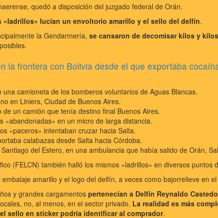
naerense, quedó a disposición del juzgado federal de Orán.
«ladrillos» lucían un envoltorio amarillo y el sello del delfín
.
incipalmente la Gendarmería,
se cansaron de decomisar kilos y kilo
posibles.
 la frontera con Bolivia desde el que exportaba cocaí
en una camioneta de los bomberos voluntarios de Aguas Blancas.
no en Liniers, Ciudad de Buenos Aires.
o de un camión que tenía destino final Buenos Aires.
las «abandonadas» en un micro de larga distancia.
dos «paceros» intentaban cruzar hacia Salta.
portaba calabazas desde Salta hacia Córdoba.
, Santiago del Estero, en una ambulancia que había salido de Orán, Sal
ráfico (FELCN) también halló los mismos «ladrillos» en diversos puntos
 embalaje amarillo y el logo del delfín, a veces como bajorrelieve en el
ños y grandes cargamentos
pertenecían a Delfín Reynaldo Castedo
locales, no, al menos, en el sector privado.
La realidad es más complej
el sello en sticker podría identificar al comprador
.