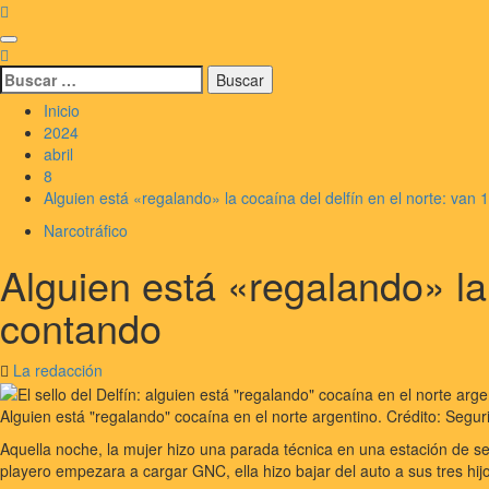
Saltar
al
Menú
contenido
principal
Buscar:
Inicio
2024
abril
8
Alguien está «regalando» la cocaína del delfín en el norte: van 
Narcotráfico
Alguien está «regalando» la 
contando
La redacción
Alguien está "regalando" cocaína en el norte argentino. Crédito: Segur
Aquella noche, la mujer hizo una parada técnica en una estación de ser
playero empezara a cargar GNC, ella hizo bajar del auto a sus tres hijo