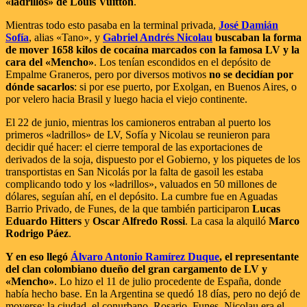
«ladrillos» de Louis Vuitton
.
Mientras todo esto pasaba en la terminal privada,
José Damián
Sofía
, alias «Tano», y
Gabriel Andrés Nicolau
buscaban la forma
de mover 1658 kilos de cocaína marcados con la famosa LV y la
cara del «Mencho»
. Los tenían escondidos en el depósito de
Empalme Graneros, pero por diversos motivos
no se decidían por
dónde sacarlos
: si por ese puerto, por Exolgan, en Buenos Aires, o
por velero hacia Brasil y luego hacia el viejo continente.
El 22 de junio, mientras los camioneros entraban al puerto los
primeros «ladrillos» de LV, Sofía y Nicolau se reunieron para
decidir qué hacer: el cierre temporal de las exportaciones de
derivados de la soja, dispuesto por el Gobierno, y los piquetes de los
transportistas en San Nicolás por la falta de gasoil les estaba
complicando todo y los «ladrillos», valuados en 50 millones de
dólares, seguían ahí, en el depósito. La cumbre fue en Aguadas
Barrio Privado, de Funes, de la que también participaron
Lucas
Eduardo Hitters
y
Oscar Alfredo Rossi
. La casa la alquiló
Marco
Rodrigo Páez
.
Y en eso llegó
Álvaro Antonio Ramírez Duque
, el representante
del clan colombiano dueño del gran cargamento de LV y
«Mencho»
. Lo hizo el 11 de julio procedente de España, donde
había hecho base. En la Argentina se quedó 18 días, pero no dejó de
moverse: la ciudad, el conurbano, Rosario, Funes. Nicolau era el