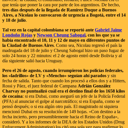
que tenía que poner la cara por parte de los argentinos. De hecho,
tres días después de la llegada de Ramírez Duque a Buenos
Aires, a Nicolau lo convocaron de urgencia a Bogotá, entre el 14
y 18 de julio
.
Tal vez en la capital colombiana se reportó ante
Gabriel Jaime
Londoño Rojas
y
Newson Cheung Sabogal
, con los que ya se
había encontrado el 10, 11 y 12 de mayo en diferentes puntos de
la Ciudad de Buenos Aires
. Como sea, Nicolau regresó el país la
madrugada del 18 de julio y Cheung Sabogal hizo un paso fugaz de
solo 24 horas y 22 minutos: el 2 de agosto entró desde Bolivia y al
día siguiente salió hacia Uruguay.
Pero el 26 de agosto, cuando irrumpieron los policías federales,
los «ladrillos» de LV y «Mencho» seguían ahí parados
y sin
fecha de salida. Tanto que cuando los procesó a ellos dos y a Hitters,
Rossi y Páez, el juez federal de Campana
Adrián González
Charvay no puntualizó cuál era el destino final de los 1658 kilos
de cocaína
: si era Dubai, como aseguró un jefe de la Policía Federal
(PFA) al anunciar el golpe al narcotráfico; si era España, como se
pensó después; o si era algún otro país. El magistrado ni siquiera
mencionó Dubai en su resolución de 149 hojas. «Con destino a la
fecha incierto, pero presumiblemente hacia el Reino de España»,
consideró. Y a los informes de la DEA de los Estados Unidos (Drug
Enforcement Administration) los citó una sola vez para reafirmar lo