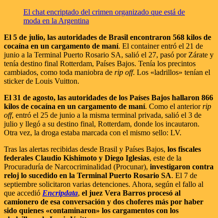
El chat encriptado del crimen organizado que está de
moda en la Argentina
El 5 de julio, las autoridades de Brasil encontraron 568 kilos de
cocaína en un cargamento de maní
. El container entró el 21 de
junio a la Terminal Puerto Rosario SA, salió el 27, pasó por Zárate y
tenía destino final Rotterdam, Países Bajos. Tenía los precintos
cambiados, como toda maniobra de
rip off
. Los «ladrillos» tenían el
sticker de Louis Vuitton.
El 31 de agosto, las autoridades de los Países Bajos hallaron 866
kilos de cocaína en un cargamento de maní
. Como el anterior
rip
off
, entró el 25 de junio a la misma terminal privada, salió el 3 de
julio y llegó a su destino final, Rotterdam, donde los incautaron.
Otra vez, la droga estaba marcada con el mismo sello: LV.
Tras las alertas recibidas desde Brasil y Países Bajos,
los fiscales
federales Claudio Kishimoto y Diego Iglesias
, este de la
Procuraduría de Narcocriminalidad (Procunar),
investigaron contra
reloj lo sucedido en la Terminal Puerto Rosario SA
. El 7 de
septiembre solicitaron varias detenciones. Ahora, según el fallo al
que accedió
Encripdata
,
el juez Vera Barros procesó al
camionero de esa conversación y dos choferes más por haber
sido quienes «contaminaron» los cargamentos con los