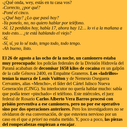
-¿Qué onda, wey, estás en tu casa vos?
-Correcto, ¿por qué?
-Poné el cinco.
-¿Qué hay? ¿Lo que pasó hoy?
-Ya ponelo, no, no quiero hablar por teléfono.
-Sí. 12 perdidos hoy, había 17, ahora hay 12… lo vi a la mañana a
todo esto… ¿te está hablando el viejo?
-Sí.
-Sí, sí, ya lo sé todo, tengo todo, todo tengo.
-Ah bueno, listo.
El 26 de agosto a las ocho de la noche, un camionero estaba
muy preocupado
: los policías federales de la División Hidrovía del
Paraná acababan de
decomisar 1658 kilos de cocaína
en un galpón
de la calle Génova 2400, en Empalme Graneros.
Los «ladrillos»
tenían la marca de Louis Vuitton
y de Nemesio Oseguera
Cervantes, alias «Mencho», el líder del Cártel Jalisco Nueva
Generación (CJNG). Su interlocutor no quería hablar mucho: sabía
que podía tener «pinchado» el teléfono. Este miércoles, el juez
federal de Rosario
Carlos Alberto Vera Barros
procesó con
prisión preventiva a ese camionero, pero no por ese operativo
sino por dos operaciones anteriores
. Pero los investigadores no se
olvidaron de esa conversación, de que estuviera nervioso por un
caso en el que
a priori
no estaba metido. Y, poco a poco,
las piezas
del rompecabezas empiezan a encajar
.