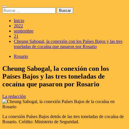
Saltar
Menú
al
Buscar:
principal
contenido
Inicio
2022
septiembre
21
Cheung Sabogal, la conexión con los Países Bajos y las tres
toneladas de cocaína que pasaron por Rosario
Rosario
Cheung Sabogal, la conexión con los
Países Bajos y las tres toneladas de
cocaína que pasaron por Rosario
La redacción
La conexión Países Bajos detrás de las tres toneladas de cocaína de
Rosario. Crédito: Ministerio de Seguridad.