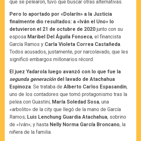
que se pelearon, tuvo que buscar otras alternativas.
Pero lo aportado por «Dolarín» a la Justicia
finalmente dio resultados: a «Iván el Uno» lo
detuvieron el 21 de octubre de 2020
junto con su
esposa
Maribel Del Águila Fonseca
, el financista
García Ramos y
Carla Violeta Correa Castañeda
.
Todos acusados, justamente, por narcolavado, que les
significó embargos millonarios récord.
El juez Yadarola luego avanzó con lo que fue la
segunda generación
del lavado de Atachahua
Espinoza
. Se trataba de
Alberto Carlos Espasandin
,
uno de los contadores que tomó protagonismo tras la
pelea con Guastini;
María Soledad Sosa
, una
«arbolito» de la city que llegó de la mano de García
Ramos;
Luis Lenchung Guardia Atachahua
, sobrino
de «Iván»; y hasta
Nelly Norma García Broncano
, la
niñera de la familia.