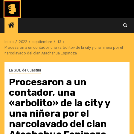
Saltar
al
contenido
Inicio
2022
septiembre
13
Procesaron a un contador, una «arbolito» de la city y una niñera por el
narcolavado del clan Atachahua Espinoza
La SIDE de Guastini
Procesaron a un
contador, una
«arbolito» de la city y
una niñera por el
narcolavado del clan