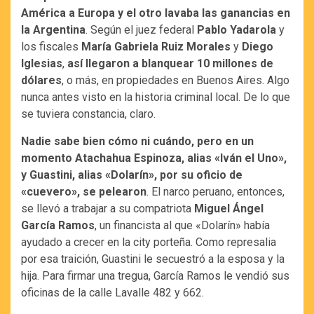
América a Europa y el otro lavaba las ganancias en
la Argentina
. Según el juez federal
Pablo Yadarola
y
los fiscales
María Gabriela Ruiz Morales
y
Diego
Iglesias
,
así llegaron a blanquear 10 millones de
dólares
, o más, en propiedades en Buenos Aires. Algo
nunca antes visto en la historia criminal local. De lo que
se tuviera constancia, claro.
Nadie sabe bien cómo ni cuándo, pero en un
momento Atachahua Espinoza, alias «Iván el Uno»,
y Guastini, alias «Dolarín», por su oficio de
«cuevero», se pelearon
. El narco peruano, entonces,
se llevó a trabajar a su compatriota
Miguel Ángel
García Ramos
, un financista al que «Dolarín» había
ayudado a crecer en la city porteña. Como represalia
por esa traición, Guastini le secuestró a la esposa y la
hija. Para firmar una tregua, García Ramos le vendió sus
oficinas de la calle Lavalle 482 y 662.