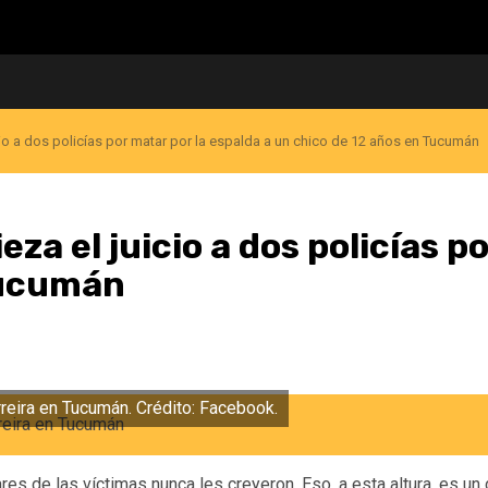
cio a dos policías por matar por la espalda a un chico de 12 años en Tucumán
za el juicio a dos policías p
Tucumán
rreira en Tucumán. Crédito: Facebook.
ares de las víctimas nunca les creyeron. Eso, a esta altura, es un