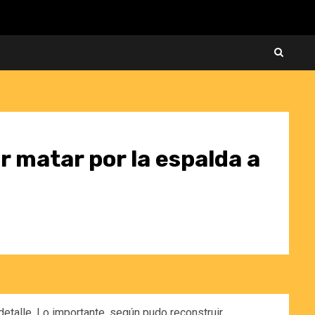
or matar por la espalda a
 detalle. Lo importante, según pudo reconstruir