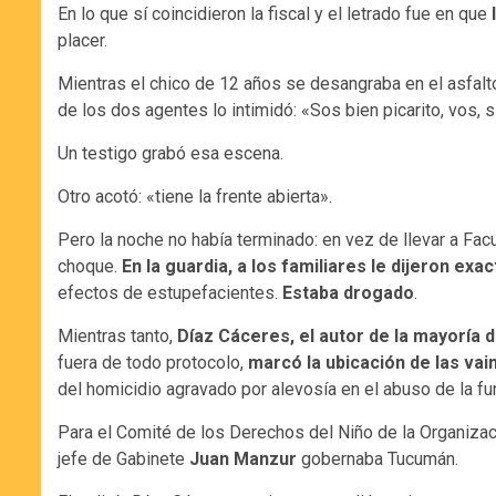
En lo que sí coincidieron la fiscal y el letrado fue en que
placer.
Mientras el chico de 12 años se desangraba en el asfalto
de los dos agentes lo intimidó: «Sos bien picarito, vos, si
Un testigo grabó esa escena.
Otro acotó: «tiene la frente abierta».
Pero la noche no había terminado: en vez de llevar a Facu
choque.
En la guardia, a los familiares le dijeron ex
efectos de estupefacientes.
Estaba drogado
.
Mientras tanto,
Díaz Cáceres, el autor de la mayoría d
fuera de todo protocolo,
marcó la ubicación de las vai
del homicidio agravado por alevosía en el abuso de la fu
Para el Comité de los Derechos del Niño de la Organizaci
jefe de Gabinete
Juan Manzur
gobernaba Tucumán.