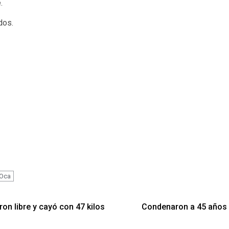
.
dos.
 Oca
ron libre y cayó con 47 kilos
Condenaron a 45 años d