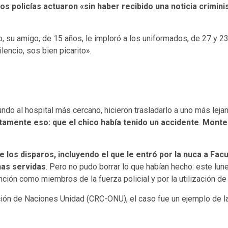
los policías actuaron «sin haber recibido una noticia criminis
, su amigo, de 15 años, le imploró a los uniformados, de 27 y 2
lencio, sos bien picarito».
ndo al hospital más cercano, hicieron trasladarlo a uno más leja
actamente eso: que el chico había tenido un accidente
.
Monte
e los disparos, incluyendo el que le entró por la nuca a Fac
nas servidas
. Pero no pudo borrar lo que habían hecho: este lu
nción como miembros de la fuerza policial y por la utilización d
ón de Naciones Unidad (CRC-ONU), el caso fue un ejemplo de la v