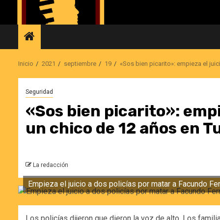
Saltar
al
contenido
Inicio
2021
septiembre
19
«Sos bien picarito»: empieza el jui
Seguridad
«Sos bien picarito»: empie
un chico de 12 años en 
La redacción
Empieza el juicio a dos policías por matar a Facundo Fe
Los policías dijeron que dieron la voz de alto. Los famili