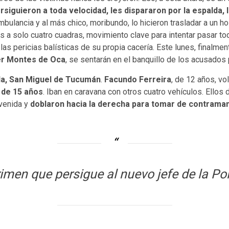
rsiguieron a toda velocidad, les dispararon por la espalda, l
bulancia y al más chico, moribundo, lo hicieron trasladar a un h
 solo cuatro cuadras, movimiento clave para intentar pasar todo 
as pericias balísticas de su propia cacería. Este lunes, finalme
er Montes de Oca
, se sentarán en el banquillo de los acusados
da, San Miguel de Tucumán
.
Facundo Ferreira
, de 12 años, vo
 de 15 años
. Iban en caravana con otros cuatro vehículos. Ellos
avenida y
doblaron hacia la derecha para tomar de contrama
crimen que persigue al nuevo jefe de la Po