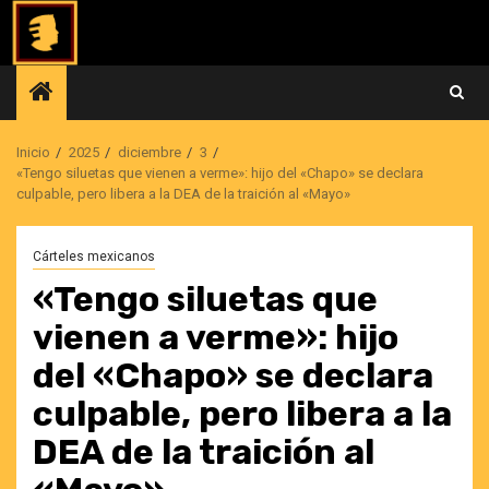
Saltar
al
contenido
Inicio
2025
diciembre
3
«Tengo siluetas que vienen a verme»: hijo del «Chapo» se declara
culpable, pero libera a la DEA de la traición al «Mayo»
Cárteles mexicanos
«Tengo siluetas que
vienen a verme»: hijo
del «Chapo» se declara
culpable, pero libera a la
DEA de la traición al