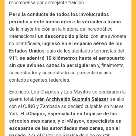
recompensa por semejante traición.
Pero la conducta de todos los involucrados
permitió a este medio inferir la verdadera trama
de la mayor traición en la historia del narcotráfico
internacional:
un desconocido piloto
, con una avioneta
no identificada,
ingresó en el espacio aéreo de los
Estados Unidos
, país de los atentados terroristas del
911,
se adentró 10 kilómetros hasta el aeropuerto
sin que aviones cazas lo persiguieran
y, finalmente,
secuestrador y secuestrado se presentaron ante
contados agentes federales.
Entonces, Los Chapitos y Los Mayitos se declararon la
guerra total;
Iván Archivaldo Guzmán Salazar
se alió
con el CJNG y Zambada se declaró culpable en Nueva
York.
El «Chapo», especialista en fugarse de las
cárceles mexicanas, y el «Mayo», especialista en
escaparse de las autoridades mexicanas, son el
pasado
. Así, el Cártel de Sinaloa dejó de existir.