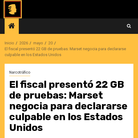
Saltar
al
contenido
Inicio
2026
mayo
20
El fiscal presentó 22 GB de pruebas: Marset negocia para declararse
culpable en los Estados Unidos
Narcotráfico
El fiscal presentó 22 GB
de pruebas: Marset
negocia para declararse
culpable en los Estados
Unidos