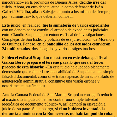
narcotráfico» en la provincia de Buenos Aires,
decidió irse del
juicio
. Ahora, en otro debate, aunque como defensor de
Iván
Gabriel Villalba
, alias «Salvaje», apuntó a los mismo de siempre,
por «administrar» lo que deberían combatir.
Este juicio
, en realidad,
fue la sumatoria de varios expedientes
con un denominador común: el armado de expedientes judiciales
entre Claudio Scapolan, por entonces fiscal de Investigaciones
Complejas de San Isidro, y policías de esa jurisdicción, de Moreno y
de Quilmes. Por eso,
en el banquillo de los acusados estuvieron
24 uniformados
, dos abogados y varios testigos truchos.
Si bien el exfiscal Scapolan no estuvo en este debate, el fiscal
García Berro preparó el terreno para lo que será el tercer
proceso de esta historia
: «En este juicio ha quedado plenamente
demostrado que reducir la responsabilidad de Scapolan a una simple
falsedad documental, como si se tratara apenas de un acto aislado de
adulteración administrativa, constituye una visión errónea y
notoriamente insuficiente».
Ante la Cámara Federal de San Martín, Scapolan consiguió reducir
al máximo la imputación en su contra -una simple falsedad
ideológica de documento público- y, así, demoró la elevación a
juicio de su parte. Sin embargo,
si él no hubiera inventado la
denuncia anónima con la Bonaerense, no habrían podido robar