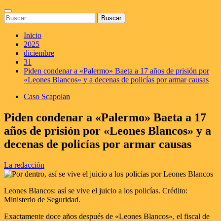
Saltar
Menú
al
Buscar:
principal
contenido
Inicio
2025
diciembre
31
Piden condenar a «Palermo» Baeta a 17 años de prisión por
«Leones Blancos» y a decenas de policías por armar causas
Caso Scapolan
Piden condenar a «Palermo» Baeta a 17
años de prisión por «Leones Blancos» y a
decenas de policías por armar causas
La redacción
Leones Blancos: así se vive el juicio a los policías. Crédito:
Ministerio de Seguridad.
Exactamente doce años después de «Leones Blancos», el fiscal de