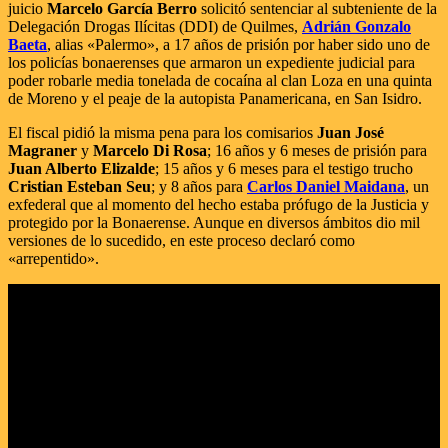
juicio
Marcelo García Berro
solicitó sentenciar al subteniente de la
Delegación Drogas Ilícitas (DDI) de Quilmes,
Adrián Gonzalo
Baeta
, alias «Palermo», a 17 años de prisión por haber sido uno de
los policías bonaerenses que armaron un expediente judicial para
poder robarle media tonelada de cocaína al clan Loza en una quinta
de Moreno y el peaje de la autopista Panamericana, en San Isidro.
El fiscal pidió la misma pena para los comisarios
Juan José
Magraner
y
Marcelo Di Rosa
; 16 años y 6 meses de prisión para
Juan Alberto Elizalde
; 15 años y 6 meses para el testigo trucho
Cristian Esteban Seu
; y 8 años para
Carlos Daniel Maidana
, un
exfederal que al momento del hecho estaba prófugo de la Justicia y
protegido por la Bonaerense. Aunque en diversos ámbitos dio mil
versiones de lo sucedido, en este proceso declaró como
«arrepentido».