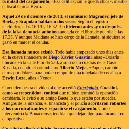
la mitad del cargamento
. «Esa calificación le queda chica», insistió
el fiscal García Berro.
Aquel 29 de diciembre de 2013, el comisario Magraner, jefe de
Baeta, y Scapolan hablaron dos veces
. Según el registro
telefónico, a las 16.19 y 16.32.
Lo hicieron antes -y no después-
de la falsa denuncia anónima
anotada en el libro de guardia a las
17.35. Y aunque Maidana se hizo cargo de la llamada, ni siquiera se
gastó en marcar el celular.
Esa llamada nunca existió
. Todo había empezado unos días antes,
en la cueva financiera de
Diego Xavier Guastini
, alias «Dolarín»,
ubicada en la calle Florida 520, a solo ocho cuadras de la Casa
Rosada, cuando el colombiano
Alberto Mejía
, «Papo», cambió
euros por dólares para poder comprarle una tonelada de cocaína a
Erwin Loza
, alias «Nene».
Como demuestra el video al que accedió
Encripdata
,
Guastini,
como «arrepentido», confesó
que ni bien terminó la operación
cambiaria, le avisó a su amigo Baeta lo que estaba por suceder.
Amigos de la infancia, el financista y el policía
acordaron robarles
a los narcotraficantes y repartirse el cargamento
. Como
intervendría la Bonaerense, tendrían que dejar algo para incautar en
el operativo.
Guastini no llegó al juicio, lo mataron antes, la mañana del 28