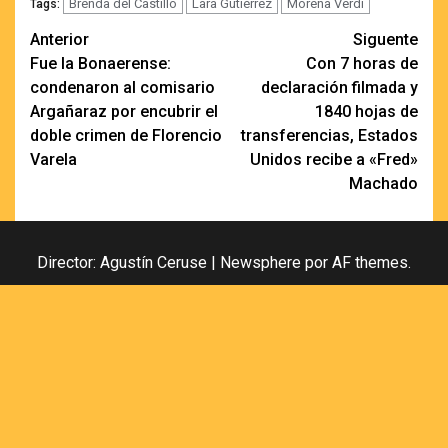
Brenda del Castillo
Lara Gutiérrez
Morena Verdi
Tags:
Navegación
Anterior
Siguente
Fue la Bonaerense:
Con 7 horas de
de
condenaron al comisario
declaración filmada y
entradas
Argañaraz por encubrir el
1840 hojas de
doble crimen de Florencio
transferencias, Estados
Varela
Unidos recibe a «Fred»
Machado
Director: Agustín Ceruse
|
Newsphere
por AF themes.