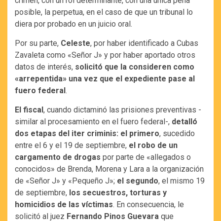
crimen, con un rol determinante, con una única pena
posible, la perpetua, en el caso de que un tribunal lo
diera por probado en un juicio oral.
Por su parte,
Celeste
, por haber identificado a Cubas
Zavaleta como «Señor J» y por haber aportado otros
datos de interés,
solicitó que la consideren como
«arrepentida» una vez que el expediente pase al
fuero federal
.
El fiscal
, cuando dictaminó las prisiones preventivas -
similar al procesamiento en el fuero federal-,
detalló
dos etapas del iter criminis: el primero
, sucedido
entre el 6 y el 19 de septiembre,
el robo de un
cargamento de drogas
por parte de «allegados o
conocidos» de Brenda, Morena y Lara a la organización
de «Señor J» y «Pequeño J»;
el segundo
, el mismo 19
de septiembre,
los secuestros, torturas y
homicidios de las víctimas
. En consecuencia, le
solicitó al juez
Fernando Pinos Guevara
que