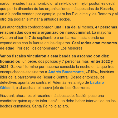
narcomenudeo hasta homicidio- al servicio del mejor postor, es decir,
que por la dinámica de las organizaciones más pesadas de Rosario,
un día podía vender, por ejemplo, para los Riquelme y los Romero y al
otro día podían eliminar a antiguos socios.
Las autoridades confeccionaron
una lista de
, al menos,
47 personas
relacionadas con esta organización narcocriminal
. La mayoría
vivía en el barrio 7 de septiembre o en Larrea, hacia donde se
expandieron con la fuerza de los disparos.
Casi todos eran menores
de edad
. Por eso, los denominaron Los Menores.
Varios fiscales vincularon a esta banda en ascenso con diez
homicidios
-un bebé, dos policías y 7 personas más-
entre 2022 y
2024
. Gazzani terminó por hacerse conocido la noche en la que tres
encapuchados asesinaron a
Andrés Bracamonte
, «Pillín», histórico
líder de la barrabrava de Rosario Central. Desde entonces, los
detectives apuntaron contra él. Además, es amigo de
Lautaro
Ghiselli
, o «Laucha», el nuevo jefe de Los Guerreros.
Gazzani, ahora, es el rosarino más buscado. Nación puso una
condición: quien aporte información no debe haber intervenido en los
hechos criminales. Santa Fe no lo aclaró.