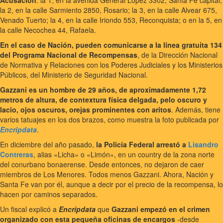
Acusación
: la 1, en la avenida General López 3302, Santa Fe capital;
la 2, en la calle Sarmiento 2850, Rosario; la 3, en la calle Alvear 675,
Venado Tuerto; la 4, en la calle Iriondo 553, Reconquista; o en la 5, en
la calle Necochea 44, Rafaela.
En el caso de Nación, pueden comunicarse a la línea gratuita 134
del Programa Nacional de Recompensas
, de la Dirección Nacional
de Normativa y Relaciones con los Poderes Judiciales y los Ministerios
Públicos, del Ministerio de Seguridad Nacional.
Gazzani es un hombre de 29 años, de aproximadamente 1,72
metros de altura, de contextura física delgada, pelo oscuro y
lacio, ojos oscuros, orejas prominentes con aritos
. Además, tiene
varios tatuajes en los dos brazos, como muestra la foto publicada por
Encripdata
.
En diciembre del año pasado,
la Policía Federal arrestó a
Lisandro
Contreras
, alias «Licha» o «Limón», en un country de la zona norte
del conurbano bonaerense. Desde entonces, no dejaron de caer
miembros de Los Menores. Todos menos Gazzani. Ahora, Nación y
Santa Fe van por él, aunque a decir por el precio de la recompensa, lo
hacen por caminos separados.
Un fiscal explicó a
Encripdata
que
Gazzani empezó en el crimen
organizado con esta pequeña oficinas de encargos
-desde