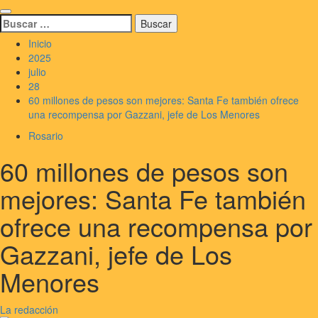
Saltar
Menú
al
Buscar:
principal
contenido
Inicio
2025
julio
28
60 millones de pesos son mejores: Santa Fe también ofrece
una recompensa por Gazzani, jefe de Los Menores
Rosario
60 millones de pesos son
mejores: Santa Fe también
ofrece una recompensa por
Gazzani, jefe de Los
Menores
La redacción