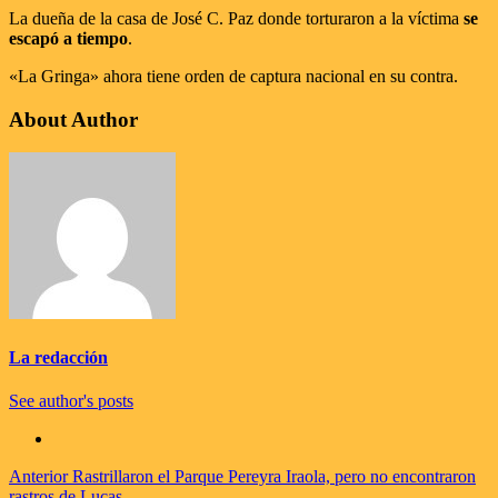
La dueña de la casa de José C. Paz donde torturaron a la víctima
se
escapó a tiempo
.
«La Gringa» ahora tiene orden de captura nacional en su contra.
About Author
La redacción
See author's posts
Navegación
Anterior
Rastrillaron el Parque Pereyra Iraola, pero no encontraron
rastros de Lucas