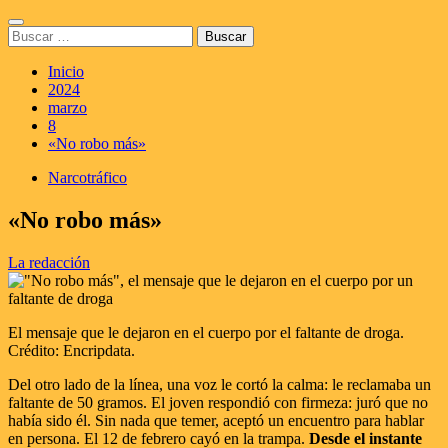
Saltar
Menú
al
Buscar:
principal
contenido
Inicio
2024
marzo
8
«No robo más»
Narcotráfico
«No robo más»
La redacción
El mensaje que le dejaron en el cuerpo por el faltante de droga.
Crédito: Encripdata.
Del otro lado de la línea, una voz le cortó la calma: le reclamaba un
faltante de 50 gramos. El joven respondió con firmeza: juró que no
había sido él. Sin nada que temer, aceptó un encuentro para hablar
en persona. El 12 de febrero cayó en la trampa.
Desde el instante