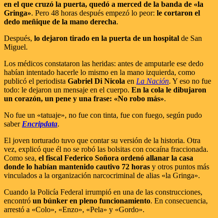
en el que cruzó la puerta, quedó a merced de la banda de «la
Gringa»
. Pero 48 horas después empezó lo peor:
le cortaron el
dedo meñique de la mano derecha
.
Después,
lo dejaron tirado en la puerta de un hospital
de San
Miguel.
Los médicos constataron las heridas: antes de amputarle ese dedo
habían intentado hacerle lo mismo en la mano izquierda, como
publicó el periodista
Gabriel Di Nicola
en
La Nación
. Y eso no fue
todo: le dejaron un mensaje en el cuerpo.
En la cola le dibujaron
un corazón, un pene y una frase: «No robo más»
.
No fue un «tatuaje», no fue con tinta, fue con fuego, según pudo
saber
Encripdata
.
El joven torturado tuvo que contar su versión de la historia. Otra
vez, explicó que él no se robó las bolsitas con cocaína fraccionada.
Como sea,
el fiscal Federico Soñora ordenó allanar la casa
donde lo habían mantenido cautivo 72 horas
y otros puntos más
vinculados a la organización narcocriminal de alias «la Gringa».
Cuando la Policía Federal irrumpió en una de las construcciones,
encontró
un búnker en pleno funcionamiento
. En consecuencia,
arrestó a «Colo», «Enzo», «Pela» y «Gordo».