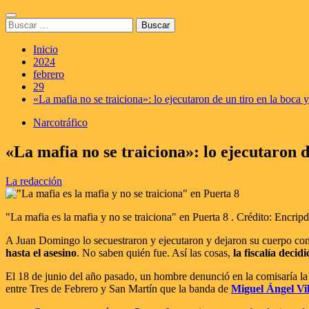
Saltar
Menú
al
Buscar:
principal
contenido
Inicio
2024
febrero
29
«La mafia no se traiciona»: lo ejecutaron de un tiro en la boca 
Narcotráfico
«La mafia no se traiciona»: lo ejecutaron d
La redacción
"La mafia es la mafia y no se traiciona" en Puerta 8 . Crédito: Encripd
A Juan Domingo lo secuestraron y ejecutaron y dejaron su cuerpo co
hasta el asesino
. No saben quién fue. Así las cosas,
la fiscalía decid
El 18 de junio del año pasado, un hombre denunció en la comisaría la d
entre Tres de Febrero y San Martín que la banda de
Miguel Ángel Vil