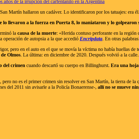
 años de la irrupción del carfentanilo en la Argentina
San Martín hallaron un cadáver. Lo identificaron por los tatuajes: era él
lo llevaron a la fuerza en Puerta 8, lo maniataron y lo golpearon 
erminó la
causa de la muerte
: «Herida contuso perforante en la región 
 la operación de autopsia a la que accedió
Encripdata
. En otras palabras
igor, pero en el auto en el que se movía la víctima no había huellas de t
l de Olmos
. La última: en diciembre de 2020. Después volvió a la calle.
o del crimen
cuando descartó su cuerpo en Billinghurst.
Era una hoja
 pero no es el primer crimen sin resolver en San Martín, la tierra de la
ones del 2011 sin avisarle a la Policía Bonaerense-,
allí no se mueve ni