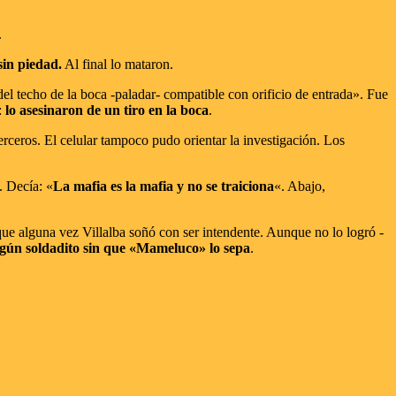
.
sin piedad.
Al final lo mataron.
del techo de la boca -paladar- compatible con orificio de entrada». Fue
:
lo asesinaron de un tiro en la boca
.
erceros. El celular tampoco pudo orientar la investigación. Los
. Decía: «
La mafia es la mafia y no se traiciona
«. Abajo,
 que alguna vez Villalba soñó con ser intendente. Aunque no lo logró -
ngún soldadito sin que «Mameluco» lo sepa
.