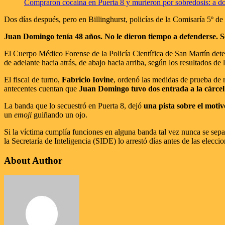
Compraron cocaína en Puerta 8 y murieron por sobredosis: a dos
Dos días después, pero en Billinghurst, policías de la Comisaría 5º de 
Juan Domingo tenía 48 años. No le dieron tiempo a defenderse. Se 
El Cuerpo Médico Forense de la Policía Científica de San Martín det
de adelante hacia atrás, de abajo hacia arriba, según los resultados de
El fiscal de turno,
Fabricio Iovine
, ordenó las medidas de prueba de r
antecentes cuentan que
Juan Domingo tuvo dos entrada a la cárce
La banda que lo secuestró en Puerta 8, dejó
una pista sobre el motiv
un
emoji
guiñando un ojo.
Si la víctima cumplía funciones en alguna banda tal vez nunca se sepa,
la Secretaría de Inteligencia (SIDE) lo arrestó días antes de las elecci
About Author