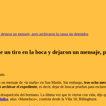
y dejaron un mensaje, pero archivaron la causa sin detenidos
e un tiro en la boca y dejaron un mensaje, 
ata.
n un mensaje de «la mafia» en San Martín. Sin embargo,
tras ocho mese
ió archivar el expediente
, es decir, dejar de buscar pruebas para esclare
esaparición del hermano. La última vez que lo vieron con vida, dijo que
lalba
, alias «Mameluco», controla desde la Villa 18, Billinghurst.