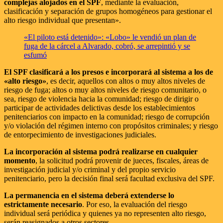
complejas alojados en el SPF
, mediante la evaluación,
clasificación y separación de grupos homogéneos para gestionar el
alto riesgo individual que presentan».
«El piloto está detenido»: «Lobo» le vendió un plan de
fuga de la cárcel a Alvarado, cobró, se arrepintió y se
esfumó
El SPF clasificará a los presos e incorporará al sistema a los de
«alto riesgo»
, es decir, aquellos con altos o muy altos niveles de
riesgo de fuga; altos o muy altos niveles de riesgo comunitario, o
sea, riesgo de violencia hacia la comunidad; riesgo de dirigir o
participar de actividades delictivas desde los establecimientos
penitenciarios con impacto en la comunidad; riesgo de corrupción
y/o violación del régimen interno con propósitos criminales; y riesgo
de entorpecimiento de investigaciones judiciales.
La incorporación al sistema podrá realizarse en cualquier
momento
, la solicitud podrá provenir de jueces, fiscales, áreas de
investigación judicial y/o criminal y del propio servicio
penitenciario, pero la decisión final será facultad exclusiva del SPF.
La permanencia en el sistema deberá extenderse lo
estrictamente necesario
. Por eso, la evaluación del riesgo
individual será periódica y quienes ya no representen alto riesgo,
serán reasignados a otros sectores.