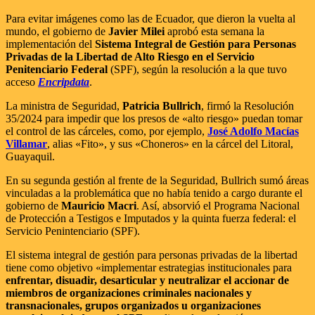
Para evitar imágenes como las de Ecuador, que dieron la vuelta al
mundo, el gobierno de
Javier Milei
aprobó esta semana la
implementación del
Sistema Integral de Gestión para Personas
Privadas de la Libertad de Alto Riesgo en el Servicio
Penitenciario Federal
(SPF), según la resolución a la que tuvo
acceso
Encripdata
.
La ministra de Seguridad,
Patricia Bullrich
, firmó la Resolución
35/2024 para impedir que los presos de «alto riesgo» puedan tomar
el control de las cárceles, como, por ejemplo,
José Adolfo Macías
Villamar
, alias «Fito», y sus «Choneros» en la cárcel del Litoral,
Guayaquil.
En su segunda gestión al frente de la Seguridad, Bullrich sumó áreas
vinculadas a la problemática que no había tenido a cargo durante el
gobierno de
Mauricio Macri
. Así, absorvió el Programa Nacional
de Protección a Testigos e Imputados y la quinta fuerza federal: el
Servicio Penintenciario (SPF).
El sistema integral de gestión para personas privadas de la libertad
tiene como objetivo «implementar estrategias institucionales para
enfrentar, disuadir, desarticular y neutralizar el accionar de
miembros de organizaciones criminales nacionales y
transnacionales, grupos organizados u organizaciones