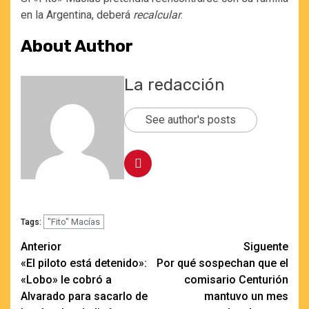
en la Argentina, deberá
recalcular
.
About Author
La redacción
See author's posts
"Fito" Macías
Tags:
Navegación
Anterior
Siguente
«El piloto está detenido»:
Por qué sospechan que el
de
«Lobo» le cobró a
comisario Centurión
entradas
Alvarado para sacarlo de
mantuvo un mes