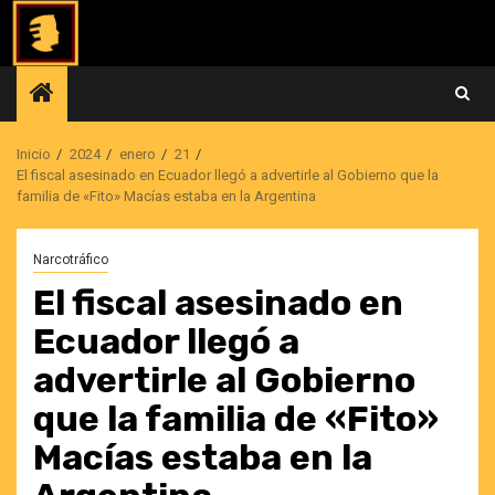
Saltar
al
contenido
Inicio
2024
enero
21
El fiscal asesinado en Ecuador llegó a advertirle al Gobierno que la
familia de «Fito» Macías estaba en la Argentina
Narcotráfico
El fiscal asesinado en
Ecuador llegó a
advertirle al Gobierno
que la familia de «Fito»
Macías estaba en la