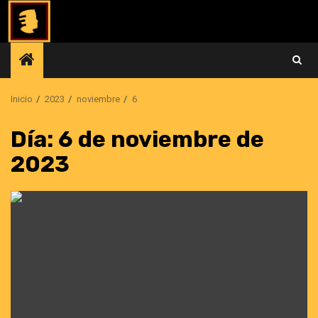
Saltar
al
contenido
Inicio
2023
noviembre
6
Día:
6 de noviembre de
2023