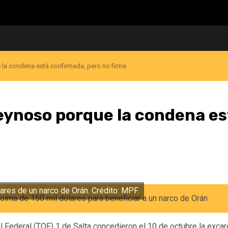
 la condena está confirmada, pero no firme
eynoso porque la condena es
ares de un narco de Orán. Crédito: MPF.
al Federal (TOF) 1 de Salta concedieron el 10 de octubre la exca