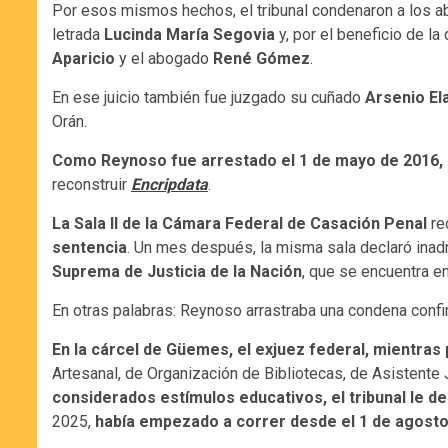
Por esos mismos hechos, el tribunal condenaron a los
letrada
Lucinda María Segovia
y, por el beneficio de l
Aparicio
y el abogado
René Gómez
.
En ese juicio también fue juzgado su cuñado
Arsenio El
Orán.
Como Reynoso fue arrestado el 1 de mayo de 2016, la
reconstruir
Encripdata
.
La Sala II de la Cámara Federal de Casación Penal
re
sentencia
. Un mes después, la misma sala declaró inad
Suprema de Justicia de la Nación
, que se encuentra en 
En otras palabras: Reynoso arrastraba una condena confi
En la cárcel de Güemes, el exjuez federal, mientras
Artesanal, de Organización de Bibliotecas, de Asistente 
considerados estímulos educativos, el tribunal le 
2025,
había empezado a correr desde el 1 de agosto