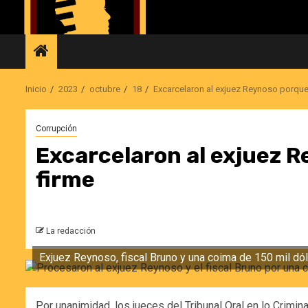
Saltar
al
contenido
Inicio
2023
octubre
18
Excarcelaron al exjuez Reynoso porque
Corrupción
Excarcelaron al exjuez R
firme
La redacción
Exjuez Reynoso, fiscal Bruno y una coima de 150 mil dól
Por unanimidad, los jueces del Tribunal Oral en lo Crimin