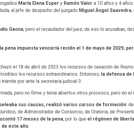
 abogados
María Elena Esper
y
Ramón Valor
a 10 años y 4 años 
a duda, al jefe de despacho del juzgado
Miguel Ángel Saavedra
,
adio Gaona
, pero el recaudador del juez, de eso lo acusaban, d
 pena impuesta vencería recién el 1 de mayo de 2029, pero e
chazó el 18 de abril de 2023 los recursos de casación de Reyno
misibles los recursos extraordinarios. Entonces,
la defensa de
trámite por ante la secretaría judicial 3.
rmada, pero no firme y tenía abiertos otros procesos, pero en e
 peleaba sus causas, realizó varios cursos de formación
: d
Jurídico, de Administrador de Consorcio, de Oratoria, de Present
descontó 17 meses de la pena
, por lo que
el régimen de libert
 de este año
.