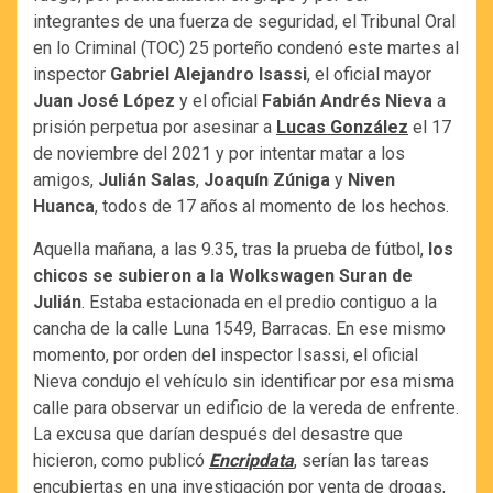
integrantes de una fuerza de seguridad, el Tribunal Oral
en lo Criminal (TOC) 25 porteño condenó este martes al
inspector
Gabriel Alejandro Isassi
, el oficial mayor
Juan José López
y el oficial
Fabián Andrés Nieva
a
prisión perpetua por asesinar a
Lucas González
el 17
de noviembre del 2021 y por intentar matar a los
amigos,
Julián Salas
,
Joaquín Zúniga
y
Niven
Huanca
, todos de 17 años al momento de los hechos.
Aquella mañana, a las 9.35, tras la prueba de fútbol,
los
chicos se subieron a la Wolkswagen Suran de
Julián
. Estaba estacionada en el predio contiguo a la
cancha de la calle Luna 1549, Barracas. En ese mismo
momento, por orden del inspector Isassi, el oficial
Nieva condujo el vehículo sin identificar por esa misma
calle para observar un edificio de la vereda de enfrente.
La excusa que darían después del desastre que
hicieron, como publicó
Encripdata
, serían las tareas
encubiertas en una investigación por venta de drogas,