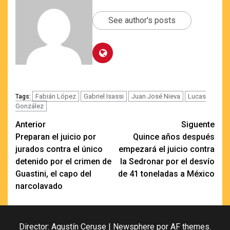
See author's posts
Fabián López
Gabriel Isassi
Juan José Nieva
Lucas
Tags:
González
Navegación
Anterior
Siguente
Preparan el juicio por
Quince años después
de
jurados contra el único
empezará el juicio contra
entradas
detenido por el crimen de
la Sedronar por el desvío
Guastini, el capo del
de 41 toneladas a México
narcolavado
Director: Agustín Ceruse
|
Newsphere
por AF themes.