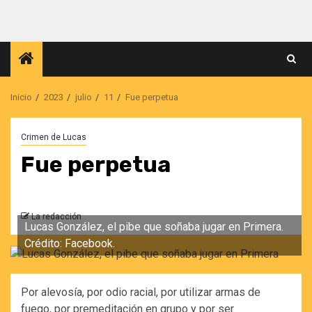
Saltar
al
contenido
Inicio
2023
julio
11
Fue perpetua
Crimen de Lucas
Fue perpetua
La redacción
Lucas González, el pibe que soñaba jugar en Primera.
Crédito: Facebook.
Por alevosía, por odio racial, por utilizar armas de
fuego, por premeditación en grupo y por ser