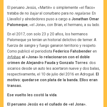
El peruano Jesús, «Martín» o simplemente «el flaco»
trataba de no
bajar
al conurbano para no
regalarse
. En
Llavallol y alrededores puso a cargo a
Jonathan Omar
Palomeque
, «el Jona», con Brian, el hermano, a su lado.
En el 2017, con solo 23 y 20 años, los hermanos
Palomeque ya tenían un historial delictivo de temer. A
fuerza de sangre y fuego ganaron territorio y respeto.
Como publicó el periodista
Federico Fahsbender
en
Infobae
,
al «Jona» lo relacionaron con el doble
crimen de Alejandro Fauda y Gonzalo Torres
: dos
sicarios desde un auto les acertaron nueve y dos balas,
respectivamente, el 10 de julio del 2016 en Adrogué.
El
motivo: quedarse con plata de la banda. Ellos eran
transas.
Ese vuelto les costó la vida
.
El peruano Jesús es el cuñado de «el Jona».