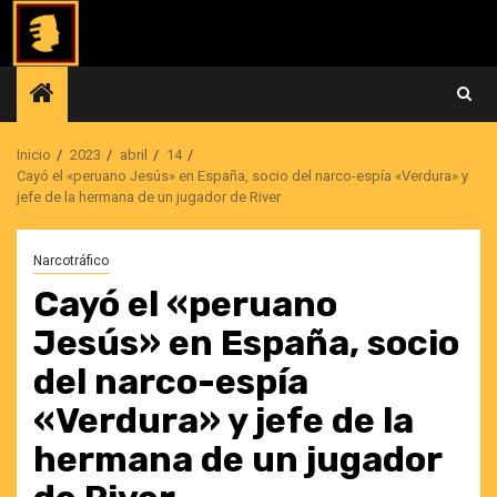
Saltar
al
contenido
Inicio
2023
abril
14
Cayó el «peruano Jesús» en España, socio del narco-espía «Verdura» y
jefe de la hermana de un jugador de River
Narcotráfico
Cayó el «peruano
Jesús» en España, socio
del narco-espía
«Verdura» y jefe de la
hermana de un jugador