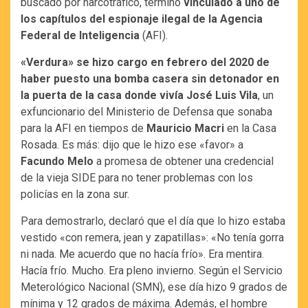
buscado por narcotráfico, terminó
vinculado a uno de
los capítulos del espionaje ilegal de la Agencia
Federal de Inteligencia
(AFI).
«Verdura» se hizo cargo en febrero del 2020 de
haber puesto una bomba casera sin detonador en
la puerta de la casa donde vivía José Luis Vila
, un
exfuncionario del Ministerio de Defensa que sonaba
para la AFI en tiempos de
Mauricio Macri
en la Casa
Rosada. Es más: dijo que le hizo ese «favor» a
Facundo Melo
a promesa de obtener una credencial
de la vieja SIDE para no tener problemas con los
policías en la zona sur.
Para demostrarlo, declaró que el día que lo hizo estaba
vestido «con remera, jean y zapatillas»: «No tenía gorra
ni nada. Me acuerdo que no hacía frío». Era mentira.
Hacía frío. Mucho. Era pleno invierno. Según el Servicio
Meterológico Nacional (SMN), ese día hizo 9 grados de
mínima y 12 grados de máxima. Además, el hombre