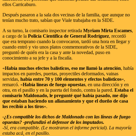
ellos Carricaburo.
Después pasaron a la sala dos vecinas de la familia, que aunque no
tenían mucho trato, sabían que Viale trabajaba en la SIDE.
A su turno, la comisario inspector retirada
Myriam Mirta Escames
,
a cargo de la
Policía Científica de General Rodríguez
, recordó
que era temprano cuando la convocaron, tardó una hora en llegar y
cuando entró y vio unos platos conmemorativos de la SIDE,
preguntó de quién era la casa y ante la novedad, puso en
conocimiento a su jefe y a la fiscalía.
«
Había muchos efectos balísticos, eso me llamó la atención
, había
impactos en paredes, puertas, proyectiles deformados, vainas
servidas,
había entre 70 y 100 elementos y efectos balísticos
«,
remarcó. «
Había líneas de fuego opuestas
, en una dirección y en
otra, en el pasillo y en la puerta del fondo, contra la pared.
Estaba el
comisario Maldonado, le pregunté qué había pasado, me dijo
que estaban haciendo un allanamiento y que el dueño de casa
los recibió a los tiros
«.
-¿Es compatible los dichos de Maldonado con las líneas de fuego
opuestas? -profundizó el defensor de los imputados.
-Sí, era compatible. (Le mostraron el informe pericial). La mayoría
estaba acá, en el pasillo.