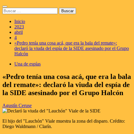
Saltar
Menú
al
Buscar:
principal
contenido
Inicio
2023
abril
4
«Pedro tenía una cosa acá, que era la bala del remate»:
declaró la viuda del espía de la SIDE asesinado por el Grupo
Halcón
Una de espías
«Pedro tenía una cosa acá, que era la bala
del remate»: declaró la viuda del espía de
la SIDE asesinado por el Grupo Halcón
Agustín Ceruse
El hijo del "Lauchón" Viale muestra la zona del disparo. Crédito:
Diego Waldmann / Clarín.