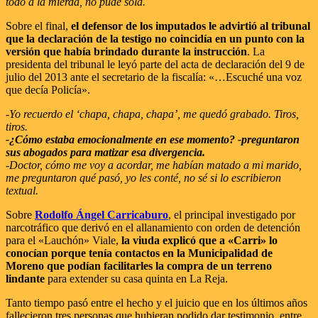
todo a la mierda, no pude sola.
Sobre el final,
el defensor de los imputados le advirtió al tribunal
que la declaración de la testigo no coincidía en un punto con la
versión que había brindado durante la instrucción
. La
presidenta del tribunal le leyó parte del acta de declaración del 9 de
julio del 2013 ante el secretario de la fiscalía: «…Escuché una voz
que decía Policía».
-Yo recuerdo el ‘chapa, chapa, chapa’, me quedó grabado. Tiros,
tiros.
-¿Cómo estaba emocionalmente en ese momento? -preguntaron
sus abogados para matizar esa divergencia.
-Doctor, cómo me voy a acordar, me habían matado a mi marido,
me preguntaron qué pasó, yo les conté, no sé si lo escribieron
textual.
Sobre
Rodolfo Ángel Carricaburo
, el principal investigado por
narcotráfico que derivó en el allanamiento con orden de detención
para el «Lauchón» Viale,
la viuda explicó que a «Carri» lo
conocían porque tenía contactos en la Municipalidad de
Moreno que podían facilitarles la compra de un terreno
lindante
para extender su casa quinta en La Reja.
Tanto tiempo pasó entre el hecho y el juicio que en los últimos años
fallecieron tres personas que hubieran podido dar testimonio, entre