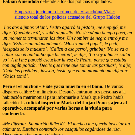
Fabián Améndola
defiende a los dos policías imputados.
Empezó el juicio por el crimen del «Lauchón» Viale:
silencio total de los policías acusados del Grupo Halcón
-Los dos dijimos ‘Alan’. Pedro agarró la pistola, me empujó, me
dijo: ‘Quedate acá’, y salió al pasillo. No sé cuánto tiempo pasó, en
un momento terminaron los tiros. Un hombre de negro entró y me
dijo: ‘Esto es un allanamiento’. ‘Mostrame el papel’, le pedí,
‘después se lo muestro’. ‘Callen a ese perro’, gritaba; ‘No se va a
callar con el quilombo que hicieron’, le dije; ‘Lo voy a hacer callar
yo’. A mí me pareció escuchar la voz de Pedro, pensé que estaba
con algún policía. ‘Decile que tiene que tomar las pastillas’, le dije;
‘Dale las pastillas’, insistía, hasta que en un momento me dijeron:
‘Ya las tomó’.
Pero el «Lauchón» Viale yacía muerto en el baño
. De varios
disparos calíbre 9 milímetros. Después entraron tres personas a la
habitación matrimonial para informarle a María que Pedro había
fallecido.
La oficial inspector María del Luján Ponce, ajena al
operativo, acompañó por varias horas a la viuda para
contenerla
.
-Me dijeron: ‘Su marido falleció’. El médico me quería inyectar un
calmante. Estaban contando los casquillos cagándose de risa.
Después me llevaron a declarar.