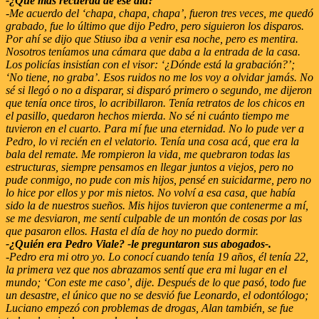
-¿Qué más recuerda de ese día?
-Me acuerdo del ‘chapa, chapa, chapa’, fueron tres veces, me quedó
grabado, fue lo último que dijo Pedro, pero siguieron los disparos.
Por ahí se dijo que Stiuso iba a venir esa noche, pero es mentira.
Nosotros teníamos una cámara que daba a la entrada de la casa.
Los policías insistían con el visor: ‘¿Dónde está la grabación?’;
‘No tiene, no graba’. Esos ruidos no me los voy a olvidar jamás. No
sé si llegó o no a disparar, si disparó primero o segundo, me dijeron
que tenía once tiros, lo acribillaron. Tenía retratos de los chicos en
el pasillo, quedaron hechos mierda. No sé ni cuánto tiempo me
tuvieron en el cuarto. Para mí fue una eternidad. No lo pude ver a
Pedro, lo vi recién en el velatorio. Tenía una cosa acá, que era la
bala del remate. Me rompieron la vida, me quebraron todas las
estructuras, siempre pensamos en llegar juntos a viejos, pero no
pude conmigo, no pude con mis hijos, pensé en suicidarme, pero no
lo hice por ellos y por mis nietos. No volví a esa casa, que había
sido la de nuestros sueños. Mis hijos tuvieron que contenerme a mí,
se me desviaron, me sentí culpable de un montón de cosas por las
que pasaron ellos. Hasta el día de hoy no puedo dormir.
-¿Quién era Pedro Viale? -le preguntaron sus abogados-.
-Pedro era mi otro yo. Lo conocí cuando tenía 19 años, él tenía 22,
la primera vez que nos abrazamos sentí que era mi lugar en el
mundo; ‘Con este me caso’, dije. Después de lo que pasó, todo fue
un desastre, el único que no se desvió fue Leonardo, el odontólogo;
Luciano empezó con problemas de drogas, Alan también, se fue