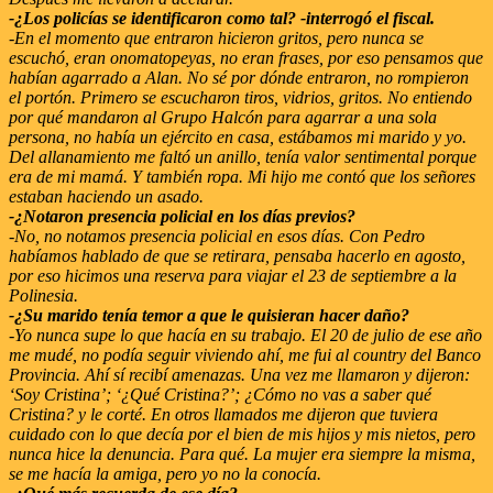
-¿Los policías se identificaron como tal? -interrogó el fiscal.
-En el momento que entraron hicieron gritos, pero nunca se
escuchó, eran onomatopeyas, no eran frases, por eso pensamos que
habían agarrado a Alan. No sé por dónde entraron, no rompieron
el portón. Primero se escucharon tiros, vidrios, gritos. No entiendo
por qué mandaron al Grupo Halcón para agarrar a una sola
persona, no había un ejército en casa, estábamos mi marido y yo.
Del allanamiento me faltó un anillo, tenía valor sentimental porque
era de mi mamá. Y también ropa. Mi hijo me contó que los señores
estaban haciendo un asado.
-¿Notaron presencia policial en los días previos?
-No, no notamos presencia policial en esos días. Con Pedro
habíamos hablado de que se retirara, pensaba hacerlo en agosto,
por eso hicimos una reserva para viajar el 23 de septiembre a la
Polinesia.
-¿Su marido tenía temor a que le quisieran hacer daño?
-Yo nunca supe lo que hacía en su trabajo. El 20 de julio de ese año
me mudé, no podía seguir viviendo ahí, me fui al country del Banco
Provincia. Ahí sí recibí amenazas. Una vez me llamaron y dijeron:
‘Soy Cristina’; ‘¿Qué Cristina?’; ¿Cómo no vas a saber qué
Cristina? y le corté. En otros llamados me dijeron que tuviera
cuidado con lo que decía por el bien de mis hijos y mis nietos, pero
nunca hice la denuncia. Para qué. La mujer era siempre la misma,
se me hacía la amiga, pero yo no la conocía.