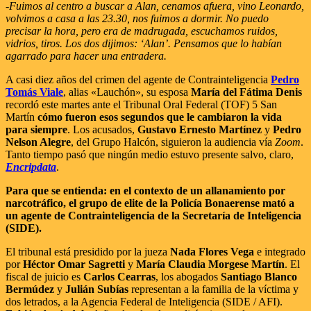
-Fuimos al centro a buscar a Alan, cenamos afuera, vino Leonardo,
volvimos a casa a las 23.30, nos fuimos a dormir. No puedo
precisar la hora, pero era de madrugada, escuchamos ruidos,
vidrios, tiros. Los dos dijimos: ‘Alan’. Pensamos que lo habían
agarrado para hacer una entradera.
A casi diez años del crimen del agente de Contrainteligencia
Pedro
Tomás Viale
, alias «Lauchón», su esposa
María del Fátima Denis
recordó este martes ante el Tribunal Oral Federal (TOF) 5 San
Martín
cómo fueron esos segundos que le cambiaron la vida
para siempre
. Los acusados,
Gustavo Ernesto Martínez
y
Pedro
Nelson Alegre
, del Grupo Halcón, siguieron la audiencia vía
Zoom
.
Tanto tiempo pasó que ningún medio estuvo presente salvo, claro,
Encripdata
.
Para que se entienda: en el contexto de un allanamiento por
narcotráfico, el grupo de elite de la Policía Bonaerense mató a
un agente de Contrainteligencia de la Secretaría de Inteligencia
(SIDE).
El tribunal está presidido por la jueza
Nada Flores Vega
e integrado
por
Héctor Omar Sagretti
y
María Claudia Morgese Martín
. El
fiscal de juicio es
Carlos Cearras
, los abogados
Santiago Blanco
Bermúdez
y
Julián Subías
representan a la familia de la víctima y
dos letrados, a la Agencia Federal de Inteligencia (SIDE / AFI).