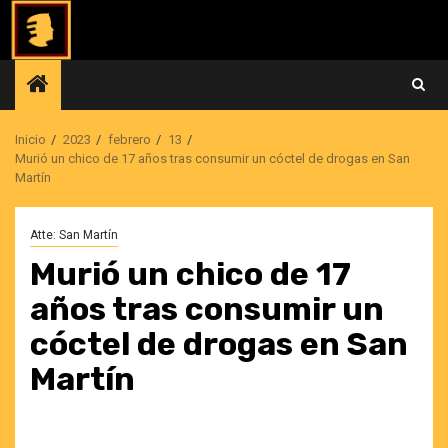
Saltar
al
contenido
Inicio
2023
febrero
13
Murió un chico de 17 años tras consumir un cóctel de drogas en San
Martín
Atte: San Martín
Murió un chico de 17
años tras consumir un
cóctel de drogas en San
Martín