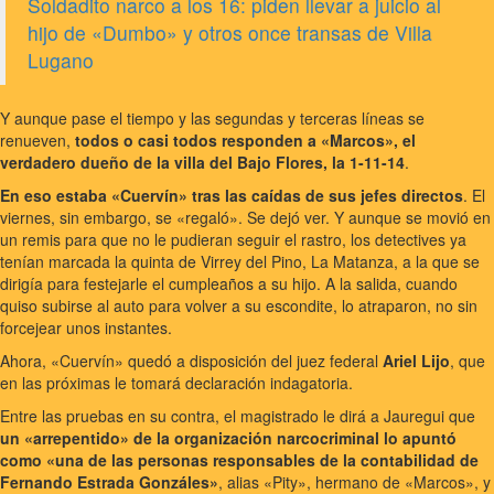
Soldadito narco a los 16: piden llevar a juicio al
hijo de «Dumbo» y otros once transas de Villa
Lugano
Y aunque pase el tiempo y las segundas y terceras líneas se
renueven,
todos o casi todos responden a «Marcos», el
verdadero dueño de la villa del Bajo Flores, la 1-11-14
.
En eso estaba «Cuervín» tras las caídas de sus jefes directos
. El
viernes, sin embargo, se «regaló». Se dejó ver. Y aunque se movió en
un remis para que no le pudieran seguir el rastro, los detectives ya
tenían marcada la quinta de Virrey del Pino, La Matanza, a la que se
dirigía para festejarle el cumpleaños a su hijo. A la salida, cuando
quiso subirse al auto para volver a su escondite, lo atraparon, no sin
forcejear unos instantes.
Ahora, «Cuervín» quedó a disposición del juez federal
Ariel Lijo
, que
en las próximas le tomará declaración indagatoria.
Entre las pruebas en su contra, el magistrado le dirá a Jauregui que
un «arrepentido» de la organización narcocriminal lo apuntó
como «una de las personas responsables de la contabilidad de
Fernando Estrada Gonzáles»
, alias «Pity», hermano de «Marcos», y