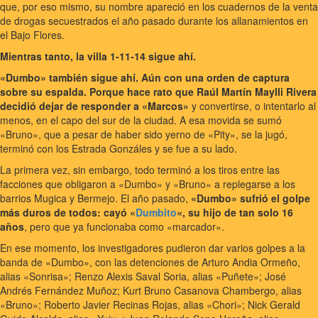
que, por eso mismo, su nombre apareció en los cuadernos de la venta
de drogas secuestrados el año pasado durante los allanamientos en
el Bajo Flores.
Mientras tanto, la villa 1-11-14 sigue ahí.
«Dumbo» también sigue ahí. Aún con una orden de captura
sobre su espalda. Porque hace rato que Raúl Martín Maylli Rivera
decidió dejar de responder a «Marcos»
y convertirse, o intentarlo al
menos, en el capo del sur de la ciudad. A esa movida se sumó
«Bruno», que a pesar de haber sido yerno de «Pity», se la jugó,
terminó con los Estrada Gonzáles y se fue a su lado.
La primera vez, sin embargo, todo terminó a los tiros entre las
facciones que obligaron a «Dumbo» y «Bruno» a replegarse a los
barrios Mugica y Bermejo. El año pasado,
«Dumbo» sufrió el golpe
más duros de todos: cayó «
Dumbito
«, su hijo de tan solo 16
años
, pero que ya funcionaba como «marcador».
En ese momento, los investigadores pudieron dar varios golpes a la
banda de «Dumbo», con las detenciones de Arturo Andia Ormeño,
alias «Sonrisa»; Renzo Alexis Saval Soria, alias «Puñete»; José
Andrés Fernández Muñoz; Kurt Bruno Casanova Chambergo, alias
«Bruno»; Roberto Javier Recinas Rojas, alias «Chori»; Nick Gerald