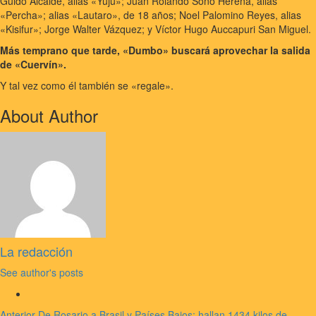
Guido Alcalde, alias «Yuju»; Juan Rolando Sono Hereña, alias
«Percha»; alias «Lautaro», de 18 años; Noel Palomino Reyes, alias
«Kisifur»; Jorge Walter Vázquez; y Víctor Hugo Auccapuri San Miguel.
Más temprano que tarde, «Dumbo» buscará aprovechar la salida
de «Cuervín».
Y tal vez como él también se «regale».
About Author
La redacción
See author's posts
Anterior
De Rosario a Brasil y Países Bajos: hallan 1434 kilos de