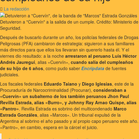
La redacción
Detuvieron a "Cuervín" a la salida de un cumple. Crédito: Ministerio de
Seguridad.
Después de buscarlo durante un año, los policías federales de Drogas
Peligrosas (PFA) cambiaron de estrategia: siguieron a sus familiares
más directos para que ellos los llevaran sin quererlo hasta él. Y el
viernes dio resultado: a la noche
arrestaron al peruano
Luis Héctor
Andrés Jauregui
, alias «Cuervín»,
cuando salía del cumpleaños
de su hijo de 6 años
, como pudo saber
Encripdata
de fuentes
judiciales.
Los fiscales federales
Eduardo Taiano
y
Diego Iglesias
, este de la
Procuraduría de Narcocriminalidad (Procunar),
consideraban a
«Cuervín» un subalterno de los también peruanos Jhon Paul
Revilla Estrada, alias «Burro», y Johnny Ray Arnao Quispe, alias
«Pantro»
. Revilla Estrada es sobrino del multicondenado
Marco
Estrada Gonzáles
, alias «Marcos». Un tribunal expulsó de la
Argentina al sobrino el año pasado y al propio capo peruano este año.
«Pantro», en cambio, espera en la cárcel el juicio.