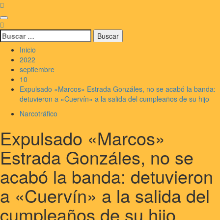
Saltar
al
Menú
contenido
principal
Buscar:
Inicio
2022
septiembre
10
Expulsado «Marcos» Estrada Gonzáles, no se acabó la banda:
detuvieron a «Cuervín» a la salida del cumpleaños de su hijo
Narcotráfico
Expulsado «Marcos»
Estrada Gonzáles, no se
acabó la banda: detuvieron
a «Cuervín» a la salida del
cumpleaños de su hijo