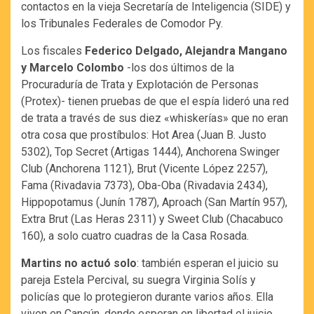
contactos en la vieja Secretaría de Inteligencia (SIDE) y
los Tribunales Federales de Comodor Py.
Los fiscales
Federico Delgado, Alejandra Mangano
y Marcelo Colombo
-los dos últimos de la
Procuraduría de Trata y Explotación de Personas
(Protex)- tienen pruebas de que el espía lideró una red
de trata a través de sus diez «whiskerías» que no eran
otra cosa que prostíbulos: Hot Area (Juan B. Justo
5302), Top Secret (Artigas 1444), Anchorena Swinger
Club (Anchorena 1121), Brut (Vicente López 2257),
Fama (Rivadavia 7373), Oba-Oba (Rivadavia 2434),
Hippopotamus (Junín 1787), Aproach (San Martín 957),
Extra Brut (Las Heras 2311) y Sweet Club (Chacabuco
160), a solo cuatro cuadras de la Casa Rosada.
Martins no actuó solo
: también esperan el juicio su
pareja Estela Percival, su suegra Virginia Solís y
policías que lo protegieron durante varios años. Ella
viven en Cancún, donde esperan en libertad el juicio.