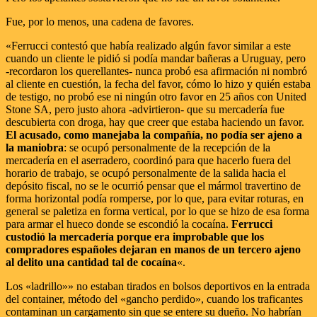
Fue, por lo menos, una cadena de favores.
«Ferrucci contestó que había realizado algún favor similar a este
cuando un cliente le pidió si podía mandar bañeras a Uruguay, pero
-recordaron los querellantes- nunca probó esa afirmación ni nombró
al cliente en cuestión, la fecha del favor, cómo lo hizo y quién estaba
de testigo, no probó ese ni ningún otro favor en 25 años con United
Stone SA, pero justo ahora -advirtieron- que su mercadería fue
descubierta con droga, hay que creer que estaba haciendo un favor.
El acusado, como manejaba la compañía, no podía ser ajeno a
la maniobra
: se ocupó personalmente de la recepción de la
mercadería en el aserradero, coordinó para que hacerlo fuera del
horario de trabajo, se ocupó personalmente de la salida hacia el
depósito fiscal, no se le ocurrió pensar que el mármol travertino de
forma horizontal podía romperse, por lo que, para evitar roturas, en
general se paletiza en forma vertical, por lo que se hizo de esa forma
para armar el hueco donde se escondió la cocaína.
Ferrucci
custodió la mercadería porque era improbable que los
compradores españoles dejaran en manos de un tercero ajeno
al delito una cantidad tal de cocaína
«.
Los «ladrillo»» no estaban tirados en bolsos deportivos en la entrada
del container, método del «gancho perdido», cuando los traficantes
contaminan un cargamento sin que se entere su dueño. No habrían