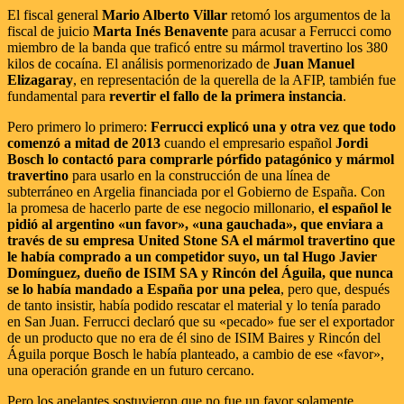
El fiscal general
Mario Alberto Villar
retomó los argumentos de la
fiscal de juicio
Marta Inés Benavente
para acusar a Ferrucci como
miembro de la banda que traficó entre su mármol travertino los 380
kilos de cocaína. El análisis pormenorizado de
Juan Manuel
Elizagaray
, en representación de la querella de la AFIP, también fue
fundamental para
revertir el fallo de la primera instancia
.
Pero primero lo primero:
Ferrucci explicó una y otra vez que todo
comenzó a mitad de 2013
cuando el empresario español
Jordi
Bosch lo contactó para comprarle pórfido patagónico y mármol
travertino
para usarlo en la construcción de una línea de
subterráneo en Argelia financiada por el Gobierno de España. Con
la promesa de hacerlo parte de ese negocio millonario,
el español le
pidió al argentino «un favor», «una gauchada», que enviara a
través de su empresa United Stone SA el mármol travertino que
le había comprado a un competidor suyo, un tal Hugo Javier
Domínguez, dueño de ISIM SA y Rincón del Águila, que nunca
se lo había mandado a España por una pelea
, pero que, después
de tanto insistir, había podido rescatar el material y lo tenía parado
en San Juan. Ferrucci declaró que su «pecado» fue ser el exportador
de un producto que no era de él sino de ISIM Baires y Rincón del
Águila porque Bosch le había planteado, a cambio de ese «favor»,
una operación grande en un futuro cercano.
Pero los apelantes sostuvieron que no fue un favor solamente.