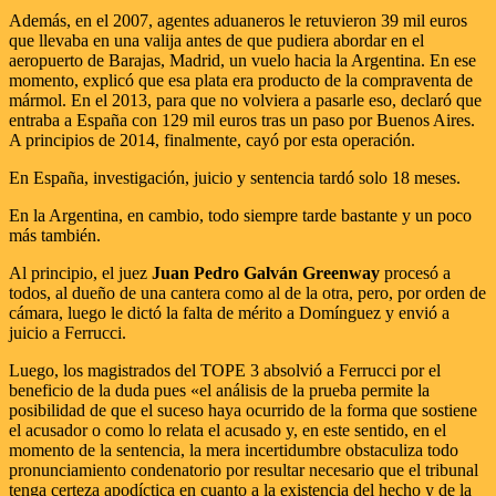
Además, en el 2007, agentes aduaneros le retuvieron 39 mil euros
que llevaba en una valija antes de que pudiera abordar en el
aeropuerto de Barajas, Madrid, un vuelo hacia la Argentina. En ese
momento, explicó que esa plata era producto de la compraventa de
mármol. En el 2013, para que no volviera a pasarle eso, declaró que
entraba a España con 129 mil euros tras un paso por Buenos Aires.
A principios de 2014, finalmente, cayó por esta operación.
En España, investigación, juicio y sentencia tardó solo 18 meses.
En la Argentina, en cambio, todo siempre tarde bastante y un poco
más también.
Al principio, el juez
Juan Pedro Galván Greenway
procesó a
todos, al dueño de una cantera como al de la otra, pero, por orden de
cámara, luego le dictó la falta de mérito a Domínguez y envió a
juicio a Ferrucci.
Luego, los magistrados del TOPE 3 absolvió a Ferrucci por el
beneficio de la duda pues «el análisis de la prueba permite la
posibilidad de que el suceso haya ocurrido de la forma que sostiene
el acusador o como lo relata el acusado y, en este sentido, en el
momento de la sentencia, la mera incertidumbre obstaculiza todo
pronunciamiento condenatorio por resultar necesario que el tribunal
tenga certeza apodíctica en cuanto a la existencia del hecho y de la