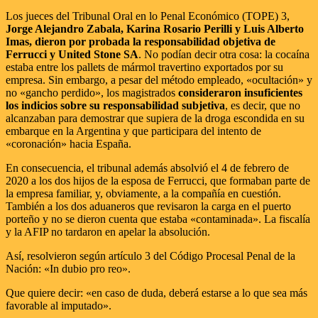
Los jueces del Tribunal Oral en lo Penal Económico (TOPE) 3,
Jorge Alejandro Zabala, Karina Rosario Perilli y Luis Alberto
Imas, dieron por probada la responsabilidad objetiva de
Ferrucci y United Stone SA
. No podían decir otra cosa: la cocaína
estaba entre los pallets de mármol travertino exportados por su
empresa. Sin embargo, a pesar del método empleado, «ocultación» y
no «gancho perdido», los magistrados
consideraron insuficientes
los indicios sobre su responsabilidad subjetiva
, es decir, que no
alcanzaban para demostrar que supiera de la droga escondida en su
embarque en la Argentina y que participara del intento de
«coronación» hacia España.
En consecuencia, el tribunal además absolvió el 4 de febrero de
2020 a los dos hijos de la esposa de Ferrucci, que formaban parte de
la empresa familiar, y, obviamente, a la compañía en cuestión.
También a los dos aduaneros que revisaron la carga en el puerto
porteño y no se dieron cuenta que estaba «contaminada». La fiscalía
y la AFIP no tardaron en apelar la absolución.
Así, resolvieron según artículo 3 del Código Procesal Penal de la
Nación: «In dubio pro reo».
Que quiere decir: «en caso de duda, deberá estarse a lo que sea más
favorable al imputado».