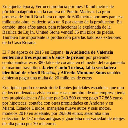
En aquella época, Ferrucci producía por mes 10 mil metros de
pórfido patagónico en la cantera de Puerto Madryn. La gran
promesa de Jordi Bosch era comprarle 600 metros por mes para esa
millonaria obra, es decir, solo un 6 por ciento de la producción. En
cambio, unos años antes, para refaccionar la explanada de la
Basílica de Luján, United Stone vendió 35 mil kilos de piedra.
También fue importante la producción para las baldosas exteriores
de la Casa Rosada.
El 7 de agosto de 2015 en España,
la Audiencia de Valencia
sentenció a tres español a 6 años de prisión
por pretender
contrabandear esos 380 kilos de cocaína en el medio del cargamento
de mármol travertino.
Javier Canto Tortosa, tal la verdadera
identidad de «Jordi Bosch», y Alfredo Muntane Sotus
también
debieron pagar una multa de 20 millones de euros.
Encripdata pudo reconstruir de fuentes judiciales españolas que uno
de los condenados vivía en una casa a nombre de una empresa; tenía
tres propiedades en Alicante por 243.500 euros; pagó 77.865 euros
por hipotecas; contaba con otras propiedades en Andorra y en
Miami, Estados Unidos, manejaba nueve autos y seis motos,
modelos 2010 en adelante, por 29.809 euros; atesoraba una
colección de 132 motos antiguas y guardaba una variedad de relojes
de alta gama por 30 mil euros.