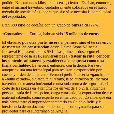
podido. No eran unos kilos, era decenas, cientos. Estaban, entonces,
entre el mármol travertino, cuidadosamente colocados en el hueco,
método de «ocultación», por el que sí o sí se necesita la complicidad
del exportador.
Eran 380 kilos de cocaína con un grado de
pureza del 77%
.
«Coronados» en Europa, habrían sido
15 millones de euros
.
El «favor», por otra parte, no era el primero sino el tercer envío
de material de construcción
desde United Stone SA hacia
Imexeval Representaciones SRL. Las primeras dos, según el
representante de la AFIP,
sirvieron para «testear la ruta, conocer
los controles aduaneros y establecer a la empresa como una
firma confiable»
. La tercera, entonces, con la droga. Para eso,
aunque existía una forma legal para realizar la exportación por
cuenta y orden de un tercero, Ferrucci prefirió hacer la «gauchada»
a «bulto cerrado», sin factura ni remito, la paletización del mármol
travertino de manera horizontal contra toda norma de seguridad, el
corte de las piezas en 4 centímetros en vez de 1 o 2, la vigilancia
personalizada de la recepción, carga y traslado, la exportación de ese
material sabiendo, como experto en el mercado por 25 años, que era
más barato para el importador comprarlo en China o India y la
inexistencia de un documento de compra como garantía para ser
proveedor para el subterráneo de Argelia.