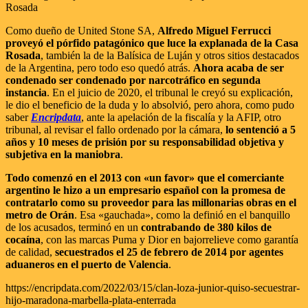
Rosada
Como dueño de United Stone SA,
Alfredo Miguel Ferrucci
proveyó el pórfido patagónico que luce la explanada de la Casa
Rosada
, también la de la Balísica de Luján y otros sitios destacados
de la Argentina, pero todo eso quedó atrás.
Ahora acaba de ser
condenado ser condenado por narcotráfico en segunda
instancia
. En el juicio de 2020, el tribunal le creyó su explicación,
le dio el beneficio de la duda y lo absolvió, pero ahora, como pudo
saber
Encripdata
, ante la apelación de la fiscalía y la AFIP, otro
tribunal, al revisar el fallo ordenado por la cámara,
lo sentenció a 5
años y 10 meses de prisión por su responsabilidad objetiva y
subjetiva en la maniobra
.
Todo comenzó en el 2013 con «un favor» que el comerciante
argentino le hizo a un empresario español con la promesa de
contratarlo como su proveedor para las millonarias obras en el
metro de Orán
. Esa «gauchada», como la definió en el banquillo
de los acusados, terminó en un
contrabando de 380 kilos de
cocaína
, con las marcas Puma y Dior en bajorrelieve como garantía
de calidad,
secuestrados el 25 de febrero de 2014 por agentes
aduaneros en el puerto de Valencia
.
https://encripdata.com/2022/03/15/clan-loza-junior-quiso-secuestrar-
hijo-maradona-marbella-plata-enterrada