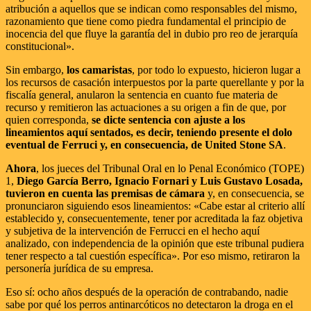
atribución a aquellos que se indican como responsables del mismo,
razonamiento que tiene como piedra fundamental el principio de
inocencia del que fluye la garantía del in dubio pro reo de jerarquía
constitucional».
Sin embargo,
los camaristas
, por todo lo expuesto, hicieron lugar a
los recursos de casación interpuestos por la parte querellante y por la
fiscalía general, anularon la sentencia en cuanto fue materia de
recurso y remitieron las actuaciones a su origen a fin de que, por
quien corresponda,
se dicte sentencia con ajuste a los
lineamientos aquí sentados, es decir, teniendo presente el dolo
eventual de Ferruci y, en consecuencia, de United Stone SA
.
Ahora
, los jueces del Tribunal Oral en lo Penal Económico (TOPE)
1,
Diego García Berro, Ignacio Fornari y Luis Gustavo Losada,
tuvieron en cuenta las premisas de cámara
y, en consecuencia, se
pronunciaron siguiendo esos lineamientos: «Cabe estar al criterio allí
establecido y, consecuentemente, tener por acreditada la faz objetiva
y subjetiva de la intervención de Ferrucci en el hecho aquí
analizado, con independencia de la opinión que este tribunal pudiera
tener respecto a tal cuestión específica». Por eso mismo, retiraron la
personería jurídica de su empresa.
Eso sí: ocho años después de la operación de contrabando, nadie
sabe por qué los perros antinarcóticos no detectaron la droga en el