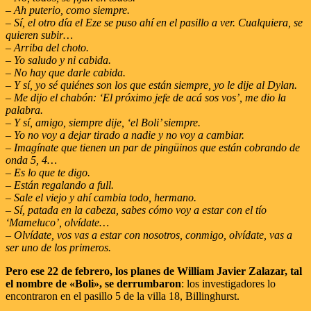
– Ah puterio, como siempre.
– Sí, el otro día el Eze se puso ahí en el pasillo a ver. Cualquiera, se
quieren subir…
– Arriba del choto.
– Yo saludo y ni cabida.
– No hay que darle cabida.
– Y sí, yo sé quiénes son los que están siempre, yo le dije al Dylan.
– Me dijo el chabón: ‘El próximo jefe de acá sos vos’, me dio la
palabra.
– Y sí, amigo, siempre dije, ‘el Boli’ siempre.
– Yo no voy a dejar tirado a nadie y no voy a cambiar.
– Imagínate que tienen un par de pingüinos que están cobrando de
onda 5, 4…
– Es lo que te digo.
– Están regalando a full.
– Sale el viejo y ahí cambia todo, hermano.
– Sí, patada en la cabeza, sabes cómo voy a estar con el tío
‘Mameluco’, olvídate…
– Olvídate, vos vas a estar con nosotros, conmigo, olvídate, vas a
ser uno de los primeros.
Pero ese 22 de febrero, los planes de William Javier Zalazar, tal
el nombre de «Boli», se derrumbaron
: los investigadores lo
encontraron en el pasillo 5 de la villa 18, Billinghurst.