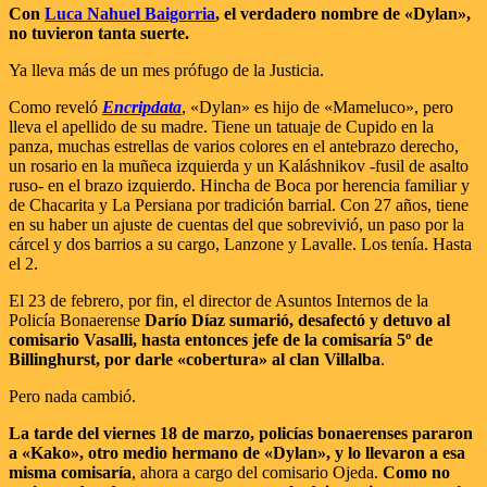
Con
Luca Nahuel Baigorria
, el verdadero nombre de «Dylan»,
no tuvieron tanta suerte.
Ya lleva más de un mes prófugo de la Justicia.
Como reveló
Encripdata
, «Dylan» es hijo de «Mameluco», pero
lleva el apellido de su madre. Tiene un tatuaje de Cupido en la
panza, muchas estrellas de varios colores en el antebrazo derecho,
un rosario en la muñeca izquierda y un Kaláshnikov -fusil de asalto
ruso- en el brazo izquierdo. Hincha de Boca por herencia familiar y
de Chacarita y La Persiana por tradición barrial. Con 27 años, tiene
en su haber un ajuste de cuentas del que sobrevivió, un paso por la
cárcel y dos barrios a su cargo, Lanzone y Lavalle. Los tenía. Hasta
el 2.
El 23 de febrero, por fin, el director de Asuntos Internos de la
Policía Bonaerense
Darío Díaz
sumarió, desafectó y detuvo al
comisario Vasalli, hasta entonces jefe de la comisaría 5º de
Billinghurst, por darle «cobertura» al clan Villalba
.
Pero nada cambió.
La tarde del viernes 18 de marzo, policías bonaerenses pararon
a «Kako», otro medio hermano de «Dylan», y lo llevaron a esa
misma comisaría
, ahora a cargo del comisario Ojeda.
Como no