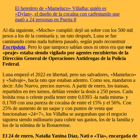
El heredero de «Mameluco» Villalba: quién es
«Dylan», el dueño de la cocaína con carfentanilo que
mató a 24 personas en Puerta 8
Al día siguiente, «Mocho» cumplió: dejó un sobre con los 500 mil
pesos a los de la comisaría y, un rato después, Luna se fue
caminando como nada hubiera pasado, según pudo reconstruir
Encripdata
. Pero lo que tampoco sabían unos ni otros era que
ese
«peaje» estaba siendo vigilado por agentes encubiertos de la
Dirección General de Operaciones Antidrogas de la Policía
Federal
.
Luna empezó el 2022 en libertad, pero sus salvadores, «Mameluco»
y «Salvaje», hacía rato que estaban adentro. Como sea, mandaron a
decir: Año Nuevo, precios nuevos. A partir de enero, los transas,
repartidos en tres turnos, debían vender la dosis a 250 pesos. Cada
bolsita rosa o celeste podía tener entre 0,0393 -la nada misma- y
0,1769 con una pureza de cocaína de entre el 15% y el 56%. Con
25% de aumento de un saque y con puntos de venta que
funcionaban «24×7», los Villalba se aseguraban que el negocio
siguiera siendo millonario para cubrir sus gastos, los de la familia y
los de la nómina de la Bonaerense.
El 24 de enero, Natalia Yanina Díaz, Nati o «Tía», encargada de