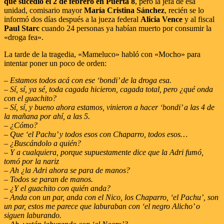
que sucedió el 2 de febrero en Puerta 8
, pero la jefa de esa
unidad, comisario mayor
María Cristina Sánchez
, recién se lo
informó dos días después a la jueza federal
Alicia Vence
y al fiscal
Paul Starc
cuando 24 personas ya habían muerto por consumir la
«droga fea».
La tarde de la tragedia, «Mameluco» habló con «Mocho» para
intentar poner un poco de orden:
– Estamos todos acá con ese ‘bondi’ de la droga esa.
– Sí, sí, ya sé, toda cagada hicieron, cagada total, pero ¿qué onda
con el guachito?
– Sí, sí, y bueno ahora estamos, vinieron a hacer ‘bondi’ a las 4 de
la mañana por ahí, a las 5.
– ¿Cómo?
– Que ‘el Pachu’ y todos esos con Chaparro, todos esos…
– ¿Buscándolo a quién?
– Y a cualquiera, porque supuestamente dice que la Adri fumó,
tomó por la nariz
– Ah ¿la Adri ahora se para de manos?
– Todos se paran de manos.
– ¿Y el guachito con quién anda?
– Anda con un par, anda con el Nico, los Chaparro, ‘el Pachu’, son
un par, estos me parece que laburaban con ‘el negro Alicho’ o
siguen laburando.