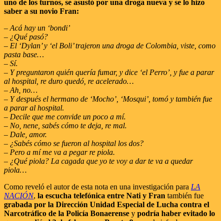
uno de los turnos, se asustó por una droga nueva y se lo hizo
saber a su novio Fran:
– Acá hay un ‘bondi’
– ¿Qué pasó?
– El ‘Dylan’ y ‘el Boli’ trajeron una droga de Colombia, viste, como
pasta base…
– Sí.
– Y preguntaron quién quería fumar, y dice ‘el Perro’, y fue a parar
al hospital, re duro quedó, re acelerado…
– Ah, no…
– Y después el hermano de ‘Mocho’, ‘Mosqui’, tomó y también fue
a parar al hospital.
– Decile que me convide un poco a mí.
– No, nene, sabés cómo te deja, re mal.
– Dale, amor.
– ¿Sabés cómo se fueron al hospital los dos?
– Pero a mí me va a pegar re piola.
– ¿Qué piola? La cagada que yo te voy a dar te va a quedar
piola…
Como reveló el autor de esta nota en una investigación para
LA
NACIÓN
,
la escucha telefónica entre Nati y Fran
también fue
grabada por la Dirección Unidad Especial de Lucha contra el
Narcotráfico de la Policía Bonaerense
y
podría haber evitado lo