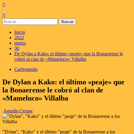
Saltar
al
Menú
contenido
principal
Buscar:
Inicio
2022
marzo
30
De Dylan a Kako: el último «peaje» que la Bonaerense le
cobró al clan de «Mameluco» Villalba
Carfentanilo
De Dylan a Kako: el último «peaje» que
la Bonaerense le cobró al clan de
«Mameluco» Villalba
Agustín Ceruse
"Dylan", "Kako" y el último "peaje" de la Bonaerense a los