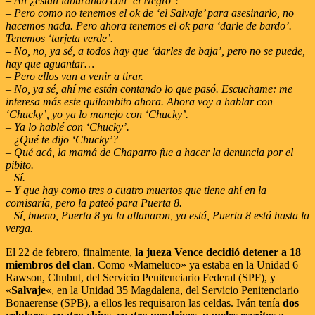
– Ah ¿están laburando con ‘el Negro’?
– Pero como no tenemos el ok de ‘el Salvaje’ para asesinarlo, no
hacemos nada. Pero ahora tenemos el ok para ‘darle de bardo’.
Tenemos ‘tarjeta verde’.
– No, no, ya sé, a todos hay que ‘darles de baja’, pero no se puede,
hay que aguantar…
– Pero ellos van a venir a tirar.
– No, ya sé, ahí me están contando lo que pasó. Escuchame: me
interesa más este quilombito ahora. Ahora voy a hablar con
‘Chucky’, yo ya lo manejo con ‘Chucky’.
– Ya lo hablé con ‘Chucky’.
– ¿Qué te dijo ‘Chucky’?
– Qué acá, la mamá de Chaparro fue a hacer la denuncia por el
pibito.
– Sí.
– Y que hay como tres o cuatro muertos que tiene ahí en la
comisaría, pero la pateó para Puerta 8.
– Sí, bueno, Puerta 8 ya la allanaron, ya está, Puerta 8 está hasta la
verga.
El 22 de febrero, finalmente,
la jueza Vence decidió detener a 18
miembros del clan
. Como «Mameluco» ya estaba en la Unidad 6
Rawson, Chubut, del Servicio Penitenciario Federal (SPF), y
«
Salvaje
«, en la Unidad 35 Magdalena, del Servicio Penitenciario
Bonaerense (SPB), a ellos les requisaron las celdas. Iván tenía
dos