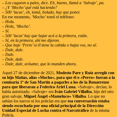
– Los cagaron a palos, dice. Eh, bueno, llamá a ‘Salvaje’, pa.
– ¿Y ‘Mocho’ qué está haciendo?
– 500 ‘lucas’, eh, tomá, boludo, hay que poner.
En ese momento, ‘Mocho’ tomó el teléfono:
– Hola.
– Hola, ‘Mocho’.
– Sí.
– 500 ‘lucas’ hay que bajar acá a la primera, están.
– Sí, en la primera, ahí me dijeron.
– Que baje ‘Perro’ si él tiene la cabida o bajas vos, no sé.
– Dale, dale.
– Dale.
– Dale, dale.
– Dale, dale, avísame, que lo manden ahora.
Aquel 27 de diciembre de 2021,
Modesto Pare y Ruiz arregló con
su hijo Matías, alias «Mocho», para que él o «Perro» fueran a la
comisaría 1º de San Martín a pagarles a los de la Bonaerense
para que liberaran a Federico Ariel Luna
. «Salvaje», decían, lo
había autorizado. «Salvaje» era
Iván Gabriel Villalba
, hijo del otro
gran salvaje,
Miguel Ángel «Mameluco» Villalba
. Lo que no
sabían los narcos ni los policías era que
esa conversación estaba
siendo escuchada por una oficial principal de la Dirección
Unidad Especial de Lucha contra el Narcotráfico
de la misma
Policía.