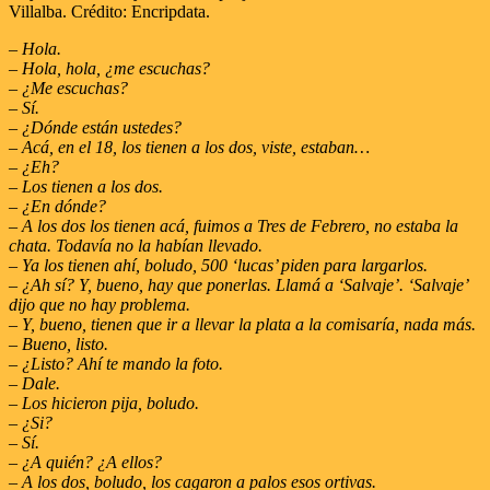
Villalba. Crédito: Encripdata.
– Hola.
– Hola, hola, ¿me escuchas?
– ¿Me escuchas?
– Sí.
– ¿Dónde están ustedes?
– Acá, en el 18, los tienen a los dos, viste, estaban…
– ¿Eh?
– Los tienen a los dos.
– ¿En dónde?
– A los dos los tienen acá, fuimos a Tres de Febrero, no estaba la
chata. Todavía no la habían llevado.
– Ya los tienen ahí, boludo, 500 ‘lucas’ piden para largarlos.
– ¿Ah sí? Y, bueno, hay que ponerlas. Llamá a ‘Salvaje’. ‘Salvaje’
dijo que no hay problema.
– Y, bueno, tienen que ir a llevar la plata a la comisaría, nada más.
– Bueno, listo.
– ¿Listo? Ahí te mando la foto.
– Dale.
– Los hicieron pija, boludo.
– ¿Si?
– Sí.
– ¿A quién? ¿A ellos?
– A los dos, boludo, los cagaron a palos esos ortivas.