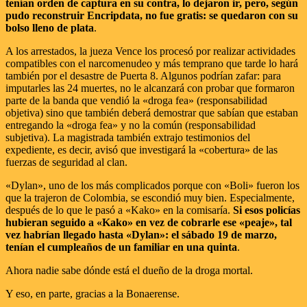
tenían orden de captura en su contra, lo dejaron ir, pero, según
pudo reconstruir Encripdata, no fue gratis: se quedaron con su
bolso lleno de plata
.
A los arrestados, la jueza Vence los procesó por realizar actividades
compatibles con el narcomenudeo y más temprano que tarde lo hará
también por el desastre de Puerta 8. Algunos podrían zafar: para
imputarles las 24 muertes, no le alcanzará con probar que formaron
parte de la banda que vendió la «droga fea» (responsabilidad
objetiva) sino que también deberá demostrar que sabían que estaban
entregando la «droga fea» y no la común (responsabilidad
subjetiva). La magistrada también extrajo testimonios del
expediente, es decir, avisó que investigará la «cobertura» de las
fuerzas de seguridad al clan.
«Dylan», uno de los más complicados porque con «Boli» fueron los
que la trajeron de Colombia, se escondió muy bien. Especialmente,
después de lo que le pasó a «Kako» en la comisaría.
Si esos policías
hubieran seguido a «Kako» en vez de cobrarle ese «peaje», tal
vez habrían llegado hasta «Dylan»: el sábado 19 de marzo,
tenían el cumpleaños de un familiar en una quinta
.
Ahora nadie sabe dónde está el dueño de la droga mortal.
Y eso, en parte, gracias a la Bonaerense.