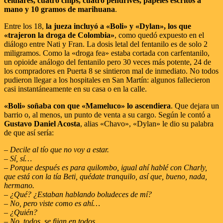
celulares, cuatro chips, cuatro pendrives, papeles escritos a
mano y 10 gramos de marihuana
.
Entre los 18,
la jueza incluyó a «Boli» y «Dylan», los que
«trajeron la droga de Colombia»
, como quedó expuesto en el
diálogo entre Nati y Fran. La dosis letal del fentanilo es de solo 2
miligramos. Como la «droga fea» estaba cortada con carfentanilo,
un opioide análogo del fentanilo pero 30 veces más potente, 24 de
los compradores en Puerta 8 se sintieron mal de inmediato. No todos
pudieron llegar a los hospitales en San Martín: algunos fallecieron
casi instantáneamente en su casa o en la calle.
«Boli» soñaba con que «Mameluco» lo ascendiera
. Que dejara un
barrio o, al menos, un punto de venta a su cargo. Según le contó a
Gustavo Daniel Acosta
, alias «Chavo», «Dylan» le dio su palabra
de que así sería:
– Decile al tío que no voy a estar.
– Sí, sí…
– Porque después es para quilombo, igual ahí hablé con Charly,
que está con la tía Beti, quédate tranquilo, así que, bueno, nada,
hermano.
– ¿Qué? ¿Estaban hablando boludeces de mí?
– No, pero viste como es ahí…
– ¿Quién?
– No, todos, se fijan en todos.