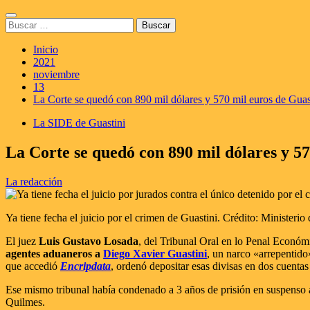
Saltar
Menú
al
Buscar:
principal
contenido
Inicio
2021
noviembre
13
La Corte se quedó con 890 mil dólares y 570 mil euros de Guast
La SIDE de Guastini
La Corte se quedó con 890 mil dólares y 57
La redacción
Ya tiene fecha el juicio por el crimen de Guastini. Crédito: Ministerio
El juez
Luis Gustavo Losada
, del Tribunal Oral en lo Penal Econó
agentes aduaneros a
Diego Xavier Guastini
, un narco «arrepentido
que accedió
Encripdata
, ordenó depositar esas divisas en dos cuent
Ese mismo tribunal había condenado a 3 años de prisión en suspenso a l
Quilmes.