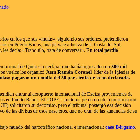
inado
rios en los que sus «mulas», siguiendo sus órdenes, pretendieron
tos en Puerto Banus, una playa exclusiva de la Costa del Sol,
 les decía: «Tranquilo, trata de conversar».
En total perdió
ernacional de Quito sin declarar que había ingresado con
300 mil
sos vuelos los organizó
Juan Ramón Coronel
, líder de la Iglesias de
ulas» pagaran una multa del 30 por ciento de lo no declarado.
endían entrar al aeropuerto internacional de Ezeiza provenientes de
autos en Puerto Banus. El TOPE 1 porteño, pero con otra conformación,
IF) solicitaron su decomiso, pero el tribunal postergó esa decisión
ivo de las divisas de esos pasajeros, que no eran de las ganancias de su
 bajo mundo del narcotráfico nacional e internacional:
caso Bérgamo
,