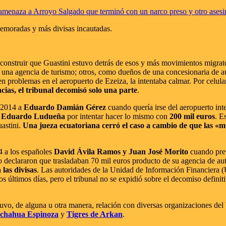
a amenaza a Arroyo Salgado que terminó con un narco preso y otro ases
demoradas y más divisas incautadas.
construir que Guastini estuvo detrás de esos y más movimientos migrato
una agencia de turismo; otros, como dueños de una concesionaria de au
 problemas en el aeropuerto de Ezeiza, la intentaba calmar. Por celular,
cias, el tribunal decomisó solo una parte
.
e 2014 a
Eduardo Damián Gérez
cuando quería irse del aeropuerto int
 Eduardo Ludueña
por intentar hacer lo mismo con
200 mil euros
. E
astini.
Una jueza ecuatoriana cerró el caso a cambio de que las «m
4 a los españoles
David Ávila Ramos y Juan José Morito
cuando pret
olo declararon que trasladaban 70 mil euros producto de su agencia de 
 las divisas
. Las autoridades de la Unidad de Información Financiera (U
los últimos días, pero el tribunal no se expidió sobre el decomiso definit
tuvo, de alguna u otra manera, relación con diversas organizaciones del
achahua Espinoza
y
Tigres de Arkan
.