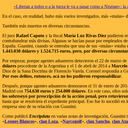
«Liberan a todos o a la jueza le va a pasar como a Nisman»: l
En el caso, en realidad, hubo más vuelos investigados, más «mulas» 
También más muertos en diversas circunstancias.
El juez
Rafael Caputo
y la fiscal
María Luz Rivas Diez
pudieron re
contrabandear más divisas. Algunas se hacían pasar por empleados de 
España. Guastini, cuando se enteraba que una de sus «mulas» estaba en
1.443.030 dólares y 1.524.715 euros, pero, por diversas circunstan
Por empezar, porque agentes aduaneros detuvieron el 22 de marzo d
dólares
procedente de la Argentina y el 1 de abril de 2014 a
Marcelo
Dios de la Sana Doctrina de Florencio Varela. Coronel respondía a Gu
Por esos delitos, entonces, acá no los pudieron responsabilizar
.
Después, porque agentes aduaneros demoraron el 31 de enero de 201
Madrid con
754.630 euros y 254.000 dólares
. En este caso, ellos s
los sobreseyó por prescripción de la acción penal, pero retuvieron
hasta que se resolviera el expediente principal. Eso fue lo sucedió en 
empresa sino de su relación con Guastini.
Como publicó
Encripdata
en varias notas de investigación, Guastini 
«
Leones Blancos
«,
clan Loza
, «
Narcogolf
«,
clan Sancho
,
clan At