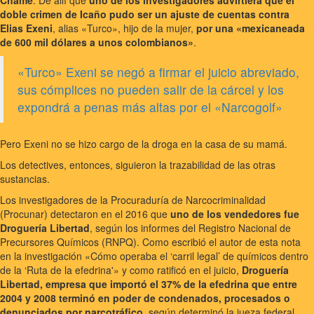
Chame
. De allí que
uno de los investigadores advirtiera que el
doble crimen de Icaño pudo ser un ajuste de cuentas contra
Elias Exeni
, alias «Turco», hijo de la mujer,
por una «mexicaneada
de 600 mil dólares a unos colombianos»
.
«Turco» Exeni se negó a firmar el juicio abreviado,
sus cómplices no pueden salir de la cárcel y los
expondrá a penas más altas por el «Narcogolf»
Pero Exeni no se hizo cargo de la droga en la casa de su mamá.
Los detectives, entonces, siguieron la trazabilidad de las otras
sustancias.
Los investigadores de la Procuraduría de Narcocriminalidad
(Procunar) detectaron en el 2016 que
uno de los vendedores fue
Droguería Libertad
, según los informes del Registro Nacional de
Precursores Químicos (RNPQ). Como escribió el autor de esta nota
en la investigación «Cómo operaba el ‘carril legal’ de químicos dentro
de la ‘Ruta de la efedrina'» y como ratificó en el juicio,
Droguería
Libertad, empresa que importó el 37% de la efedrina que entre
2004 y 2008 terminó en poder de condenados, procesados o
denunciados por narcotráfico
, según determinó la jueza federal