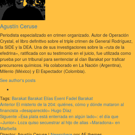
Agustín Ceruse
Periodista especializado en crimen organizado. Autor de Operación
Crystal, el libro definitivo sobre el triple crimen de General Rodríguez,
la SIDE y la DEA. Una de sus investigaciones sobre la «ruta de la
efedrina», ratificada con su testimonio en el juicio, fue utilizada como
prueba por un tribunal para sentenciar al clan Barakat por traficar
precursores químicos. Ha colaborado en La Nación (Argentina),
Milenio (México) y El Espectador (Colombia).
See author's posts
Tags:
Barakat Barakat
Elías Exeni
Fadel Barakat
Navegación
Anterior
El misterio de la 204: quiénes, cómo y dónde mataron al
financista «desaparecido» Hugo Díaz
de
Siguente
«Esa plata está enterrada en algún lado»: el día que
entradas
«Junior» Loza quiso secuestrar al hijo de alias «Maradona» en
Marbella
Director: Agustín Ceruse
|
Newsphere
por AF themes.