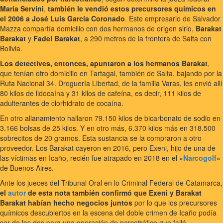
María Servini
,
también le vendió estos precursores químicos en
el 2006 a José Luis García Coronado
. Este empresario de Salvador
Mazza compartía domicilio con dos hermanos de origen sirio,
Barakat
Barakat
y
Fadel Barakat
, a 290 metros de la frontera de Salta con
Bolivia.
Los detectives, entonces, apuntaron a los hermanos Barakat
,
que tenían otro domicilio en Tartagal, también de Salta, bajando por la
Ruta Nacional 34. Droguería Libertad, de la familia Varas, les envió allí
80 kilos de lidocaína y 31 kilos de cafeína, es decir, 111 kilos de
adulterantes de clorhidrato de cocaína.
En otro allanamiento hallaron 79.150 kilos de bicarbonato de sodio en
3.166 bolsas de 25 kilos. Y en otro más, 6.370 kilos más en 318.500
sobrecitos de 20 gramos. Esta sustancia se la compraron a otro
proveedor. Los Barakat cayeron en 2016, pero Exeni, hijo de una de
las víctimas en Icaño, recién fue atrapado en 2018 en el «
Narcogolf
»
de Buenos Aires.
Ante los jueces del Tribunal Oral en lo Criminal Federal de Catamarca,
el
autor
de esta nota también confirmó que Exeni y Barakat
Barakat habían hecho negocios juntos
por lo que los precursores
químicos descubiertos en la escena del doble crimen de Icaño podía
ser de los dos para una operación de narcotráfico que falló,