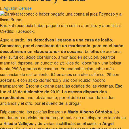
Agustín Ceruse
Barakat reconoció haber pagado una coima a un juez y a un fiscal.
Crédito: Facebook.
Aquella tarde,
los detectives llegaron a una casa de Icaño,
Catamarca, por el asesinato de un matrimonio, pero en el baño
descubrieron un «laboratorio» de cocaína
: botellas de acetona,
éter sulfúrico, ácido clorhídrico, amoníaco en solución, pearlitol
mannitol, dipirona, un cuñete de 25 kilos de lidocaína y una bolsita
había 289,3 gramos de cocaína. En una habitación había más
sustancias de estiramiento: 54 envases con éter sulfúrico, 25 con
acetona, 4 con ácido clorhídrico y uno con líquido inodoro
transparente. Escena extraña para las edades de las víctimas.
Eso
fue el 13 de diciembre de 2010. La escena disparó dos
expedientes
: uno, obviamente, por el doble crimen de los dos
ancianos y el otro, por el dueño de la droga.
Rápidamente, los policías llegaron a
Mario Alberto Córdoba
. Lo
condenaron a prisión perpetua por matar de un disparo en la cabeza
a
Hiladia Vallejos
y de varias cuchilladas en el cuello a
Ángel