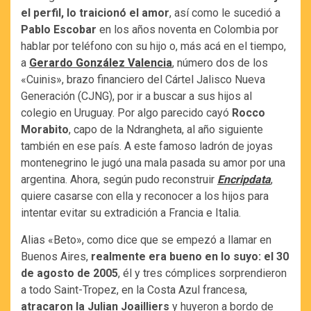
el perfil, lo traicionó el amor
, así como le sucedió a
Pablo Escobar
en los años noventa en Colombia por
hablar por teléfono con su hijo o, más acá en el tiempo,
a
Gerardo González Valencia
, número dos de los
«Cuinis», brazo financiero del Cártel Jalisco Nueva
Generación (CJNG), por ir a buscar a sus hijos al
colegio en Uruguay. Por algo parecido cayó
Rocco
Morabito
, capo de la Ndrangheta, al año siguiente
también en ese país. A este famoso ladrón de joyas
montenegrino le jugó una mala pasada su amor por una
argentina. Ahora, según pudo reconstruir
Encripdata
,
quiere casarse con ella y reconocer a los hijos para
intentar evitar su extradición a Francia e Italia.
Alias «Beto», como dice que se empezó a llamar en
Buenos Aires,
realmente era bueno en lo suyo: el 30
de agosto de 2005
, él y tres cómplices sorprendieron
a todo Saint-Tropez, en la Costa Azul francesa,
atracaron la Julian Joailliers
y huyeron a bordo de