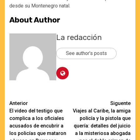
desde su Montenegro natal.
About Author
La redacción
See author's posts
Navegación
Anterior
Siguente
El video del testigo que
Viajes al Caribe, la amiga
de
complica a los oficiales
policía y la pistola que
entradas
acusados de encubrir a
quería: detalles del juicio
los policías que mataron
a la misteriosa abogada