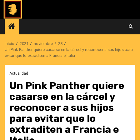
Saltar
al
contenido
Inicio
2021
noviembre
28
Un Pink Panther quiere casarse en la cárcel y reconocer a sus hijos para
evitar que lo extraditen a Francia e Italia
Actualidad
Un Pink Panther quiere
casarse en la cárcel y
reconocer a sus hijos
para evitar que lo
extraditen a Francia e