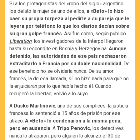
Si a los protagonistas del «robo del siglo» argentino
los delató la mujer de uno de ellos,
a «Beto» lo hizo
caer su propia torpeza al pedirle a su pareja que le
leyera por teléfono lo que los diarios decían sobre
su gran golpe francés
. Así fue como, según publicó
Liberation
, los investigadores de la Interpol llegaron
hasta su escondite en Bosnia y Herzegovina.
Aunque
detenido, las autoridades de ese país rechazaron
extraditarlo a Francia por su doble nacionalidad
. De
ese beneficio no se olvidaría nunca. De su amor
francés, la de esa llamada, sí: no hizo nada para que no
la enjuiciaran por lo que había hecho él. Cuando
recuperó la libertad, volvió a lo suyo.
A
Dusko Martinovic
, uno de sus cómplices, la justicia
francesa lo sentenció a 15 años de prisión por ese
atraco.
A «Beto» lo condenaron a la misma pena,
pero en ausencia
. A
Tripo Penovic
, los detectives
nunca lo atraparon, pero alguien lo alcanzó el 30 de