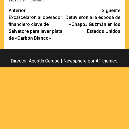
Delfín Castedo
Tags:
Navegación
Anterior
Siguente
Excarcelaron al operador
Detuvieron a la esposa de
de
financiero clave de
«Chapo» Guzmán en los
entradas
Salvatore para lavar plata
Estados Unidos
de «Carbón Blanco»
Director: Agustín Ceruse
|
Newsphere
por AF themes.