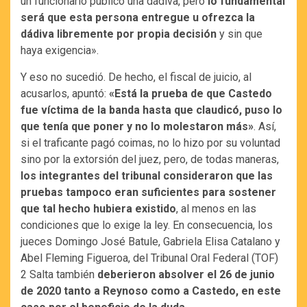
un funcionario público una dádiva, pero
lo fundamental
será que esta persona entregue u ofrezca la
dádiva libremente por propia decisión
y sin que
haya exigencia».
Y eso no sucedió. De hecho, el fiscal de juicio, al
acusarlos, apuntó:
«Está la prueba de que Castedo
fue víctima de la banda hasta que claudicó, puso lo
que tenía que poner y no lo molestaron más»
. Así,
si el traficante pagó coimas, no lo hizo por su voluntad
sino por la extorsión del juez, pero, de todas maneras,
los integrantes del tribunal consideraron que las
pruebas tampoco eran suficientes para sostener
que tal hecho hubiera existido
, al menos en las
condiciones que lo exige la ley. En consecuencia, los
jueces Domingo José Batule, Gabriela Elisa Catalano y
Abel Fleming Figueroa, del Tribunal Oral Federal (TOF)
2 Salta también
deberieron absolver el 26 de junio
de 2020 tanto a Reynoso como a Castedo, en este