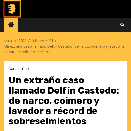
Saltar
al
contenido
Inicio
2021
febrero
21
Un extraño caso llamado Delfín Castedo: de narco, coimero y lavador a
récord de sobreseimientos
Narcotráfico
Un extraño caso
llamado Delfín Castedo:
de narco, coimero y
lavador a récord de
sobreseimientos