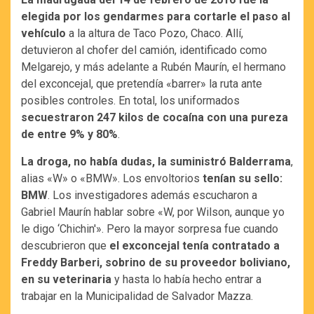
elegida por los gendarmes para cortarle el paso al
vehículo
a la altura de Taco Pozo, Chaco. Allí,
detuvieron al chofer del camión, identificado como
Melgarejo, y más adelante a Rubén Maurín, el hermano
del exconcejal, que pretendía «barrer» la ruta ante
posibles controles. En total, los uniformados
secuestraron 247 kilos de cocaína con una pureza
de entre 9% y 80%
.
La droga, no había dudas, la suministró Balderrama
,
alias «W» o «BMW». Los envoltorios
tenían su sello:
BMW
. Los investigadores además escucharon a
Gabriel Maurín hablar sobre «W, por Wilson, aunque yo
le digo ‘Chichin'». Pero la mayor sorpresa fue cuando
descubrieron que
el exconcejal tenía contratado a
Freddy Barberi, sobrino de su proveedor boliviano,
en su veterinaria
y hasta lo había hecho entrar a
trabajar en la Municipalidad de Salvador Mazza.