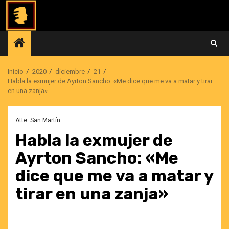
Saltar
al
contenido
Inicio
2020
diciembre
21
Habla la exmujer de Ayrton Sancho: «Me dice que me va a matar y tirar
en una zanja»
Atte: San Martín
Habla la exmujer de
Ayrton Sancho: «Me
dice que me va a matar y
tirar en una zanja»