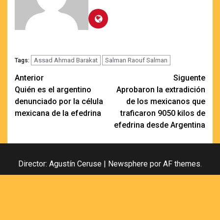
Assad Ahmad Barakat
Salman Raouf Salman
Tags:
Navegación
Anterior
Siguente
Quién es el argentino
Aprobaron la extradición
de
denunciado por la célula
de los mexicanos que
entradas
mexicana de la efedrina
traficaron 9050 kilos de
efedrina desde Argentina
Director: Agustín Ceruse
|
Newsphere
por AF themes.