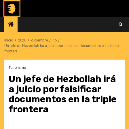
Saltar
al
contenido
Inicio
2020
diciembre
15
Un jefe de Hezbollah irá a juicio por falsificar documentos en la triple
frontera
Terrorismo
Un jefe de Hezbollah irá
a juicio por falsificar
documentos en la triple
frontera