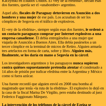
Kaczynski en Estados Unidos. El «rey de la efedrina», decían esas
dos fuentes, quería ser el «unabomber» argentino.
Aquel año,
fiscales de Paraguay detuvieron en Asunción a dos
hombres y una mujer
de ese país. Los acusaban de ser los
cómplices de Segovia en el tráfico de explosivos.
El «rey de la efedrina», siempre según esas dos fuentes,
le ordenó a
un contacto paraguayo comprar por Internet explosivos a una
empresa canadiense
. Él debía entregárselos a una mujer que
viajaría de Asunción a Buenos Aires. Ella debía pasárselos a un
tercer cómplice en la terminal de micros de Retiro. Alguien armaría
tres artefactos en forma de carta, sobre y libro.
Alguien más,
finalmente, se los daría en mano a Segovia en la cárcel
.
Los investigadores argentinos y los paraguayos
nunca supieron
contra quiénes supuestamente pretendía atentar
el condenado a
14 años de prisión por traficar efedrina entre la Argentina y México
como si fuera azúcar.
Una fuente recordó que alguien envió en 2008 una bomba al
magistrado que tenía «la ruta de la efedrina». El explosivo lo dejó en
la casa de la fiscal Marisa De Virgilio, pero estaba destinado al juez
Federico Faggionato Márquez.
La intervención de los teléfonos de la cárcel de Ezeiza se