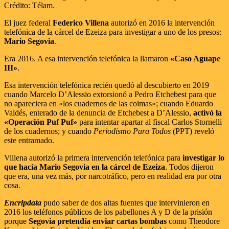
Crédito: Télam.
El juez federal
Federico Villena
autorizó en 2016 la intervención
telefónica de la cárcel de Ezeiza para investigar a uno de los presos:
Mario Segovia
.
Era 2016. A esa intervención telefónica la llamaron
«Caso Aguape
III»
.
Esa intervención telefónica recién quedó al descubierto en 2019
cuando Marcelo D’Alessio extorsionó a Pedro Etchebest para que
no apareciera en «los cuadernos de las coimas»; cuando Eduardo
Valdés, enterado de la denuncia de Etchebest a D’Alessio,
activó la
«Operación Puf Puf»
para intentar apartar al fiscal Carlos Stornelli
de los cuadernos; y cuando
Periodismo Para Todos
(PPT) reveló
este entramado.
Villena autorizó la primera intervención telefónica para
investigar lo
que hacía Mario Segovia en la cárcel de Ezeiza
. Todos dijeron
que era, una vez más, por narcotráfico, pero en realidad era por otra
cosa.
Encripdata
pudo saber de dos altas fuentes que intervinieron en
2016 los teléfonos públicos de los pabellones A y D de la prisión
porque
Segovia pretendía enviar cartas bombas
como Theodore