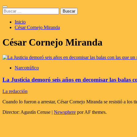
Saltar
Menú
al
Buscar:
principal
contenido
Inicio
César Cornejo Miranda
César Cornejo Miranda
Narcotráfico
La Justicia demoró seis años en decomisar las balas
La redacción
Cuando lo fueron a arrestar, César Cornejo Miranda se resistió a los tir
Director: Agustín Ceruse
|
Newsphere
por AF themes.