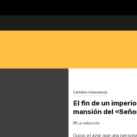
Cárteles mexicanos
El fin de un imperi
mansión del «Señor
La redacción
Quiso el azar que una person