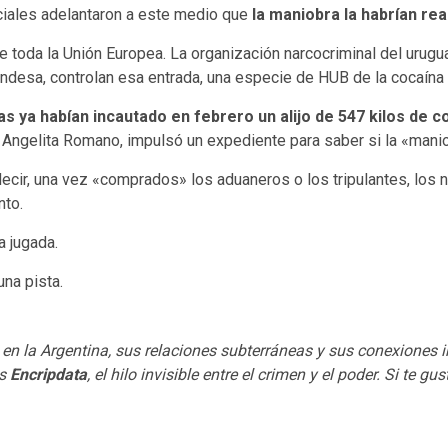
liciales adelantaron a este medio que
la maniobra la habrían re
e toda la Unión Europea. La organización narcocriminal del urug
desa, controlan esa entrada, una especie de HUB de la cocaína e
as ya habían incautado en febrero un alijo de 547 kilos d
cal Angelita Romano, impulsó un expediente para saber si la «ma
decir, una vez «comprados» los aduaneros o los tripulantes, los
nto.
a jugada.
na pista.
n la Argentina, sus relaciones subterráneas y sus conexiones 
os
Encripdata
, el hilo invisible entre el crimen y el poder. Si te