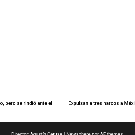
o, pero se rindió ante el
Expulsan a tres narcos a Méxi
Director: Agustín Ceruse
|
Newsphere
por AF themes.