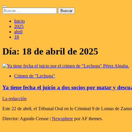
Saltar
Menú
al
Buscar:
principal
contenido
Inicio
2025
abril
18
Día:
18 de abril de 2025
Crimen de "Lechuga"
Ya tiene fecha el juicio a dos socios por matar y des
La redacción
Este 22 de abril, el Tribunal Oral en lo Criminal 9 de Lomas de Zamo
Director: Agustín Ceruse
|
Newsphere
por AF themes.