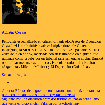
Agustín Ceruse
Periodista especializado en crimen organizado. Autor de Operación
Crystal, el libro definitivo sobre el triple crimen de General
Rodríguez, la SIDE y la DEA. Una de sus investigaciones sobre la
«ruta de la efedrina», ratificada con su testimonio en el juicio, fue
utilizada como prueba por un tribunal para sentenciar al clan Barakat
por traficar precursores químicos. Ha colaborado en La Nación
(Argentina), Milenio (México) y El Espectador (Colombia).
See author's posts
Navegación
Anterior
Efectos de la guerra: condenaron a una «mula» ucraniana
por el contrabando de 8 kilos de crystal en Ezeiza
de
Siguente
Por una discusión entre dos tribunales, pasan para el año
entradas
que viene el juicio al clan Villalba por la «droga fea»