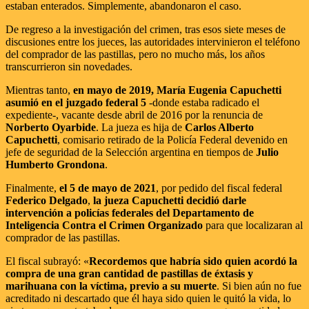
estaban enterados. Simplemente, abandonaron el caso.
De regreso a la investigación del crimen, tras esos siete meses de
discusiones entre los jueces, las autoridades intervinieron el teléfono
del comprador de las pastillas, pero no mucho más, los años
transcurrieron sin novedades.
Mientras tanto,
en mayo de 2019, María Eugenia Capuchetti
asumió en el juzgado federal 5
-donde estaba radicado el
expediente-, vacante desde abril de 2016 por la renuncia de
Norberto Oyarbide
. La jueza es hija de
Carlos Alberto
Capuchetti
, comisario retirado de la Policía Federal devenido en
jefe de seguridad de la Selección argentina en tiempos de
Julio
Humberto Grondona
.
Finalmente,
el 5 de mayo de 2021
, por pedido del fiscal federal
Federico Delgado
,
la jueza Capuchetti decidió darle
intervención a policías federales del Departamento de
Inteligencia Contra el Crimen Organizado
para que localizaran al
comprador de las pastillas.
El fiscal subrayó: «
Recordemos que habría sido quien acordó la
compra de una gran cantidad de pastillas de éxtasis y
marihuana con la víctima, previo a su muerte
. Si bien aún no fue
acreditado ni descartado que él haya sido quien le quitó la vida, lo