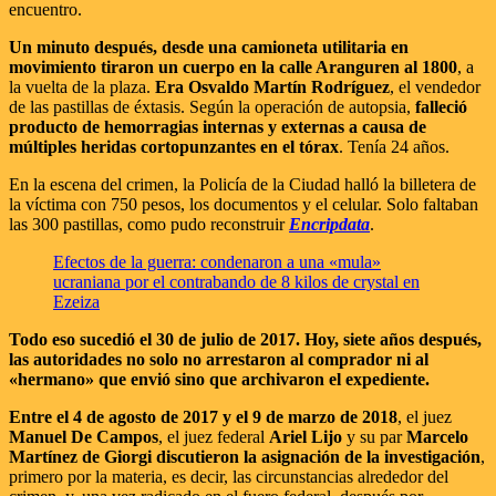
encuentro.
Un minuto después, desde una camioneta utilitaria en
movimiento tiraron un cuerpo en la calle Aranguren al 1800
, a
la vuelta de la plaza.
Era Osvaldo Martín Rodríguez
, el vendedor
de las pastillas de éxtasis. Según la operación de autopsia,
falleció
producto de hemorragias internas y externas a causa de
múltiples heridas cortopunzantes en el tórax
. Tenía 24 años.
En la escena del crimen, la Policía de la Ciudad halló la billetera de
la víctima con 750 pesos, los documentos y el celular. Solo faltaban
las 300 pastillas, como pudo reconstruir
Encripdata
.
Efectos de la guerra: condenaron a una «mula»
ucraniana por el contrabando de 8 kilos de crystal en
Ezeiza
Todo eso sucedió el 30 de julio de 2017. Hoy, siete años después,
las autoridades no solo no arrestaron al comprador ni al
«hermano» que envió sino que archivaron el expediente.
Entre el 4 de agosto de 2017 y el 9 de marzo de 2018
, el juez
Manuel De Campos
, el juez federal
Ariel Lijo
y su par
Marcelo
Martínez de Giorgi
discutieron la asignación de la investigación
,
primero por la materia, es decir, las circunstancias alrededor del