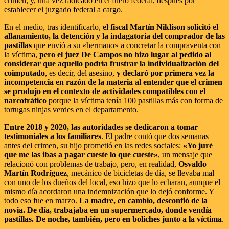
crimen, y, una vez radicado en el fuero federal, después por
establecer el juzgado federal a cargo.
En el medio, tras identificarlo,
el fiscal Martín Niklison solicitó el
allanamiento, la detención y la indagatoria del comprador de las
pastillas
que envió a su «hermano» a concretar la compraventa con
la víctima,
pero el juez De Campos no hizo lugar al pedido al
considerar que aquello podría frustrar la individualización del
coimputado
, es decir, del asesino,
y declaró por primera vez la
incompetencia en razón de la materia al entender que el crimen
se produjo en el contexto de actividades compatibles con el
narcotráfico
porque la víctima tenía 100 pastillas más con forma de
tortugas ninjas verdes en el departamento.
Entre 2018 y 2020, las autoridades se dedicaron a tomar
testimoniales a los familiares
. El padre contó que dos semanas
antes del crimen, su hijo prometió en las redes sociales:
«Yo juré
que me las ibas a pagar cueste lo que cueste»
, un mensaje que
relacionó con problemas de trabajo, pero, en realidad,
Osvaldo
Martín Rodríguez
, mecánico de bicicletas de día, se llevaba mal
con uno de los dueños del local, eso hizo que lo echaran, aunque el
mismo día acordaron una indemnización que lo dejó conforme. Y
todo eso fue en marzo.
La madre, en cambio, desconfió de la
novia. De día, trabajaba en un supermercado, donde vendía
pastillas. De noche, también, pero en boliches junto a la víctima
.