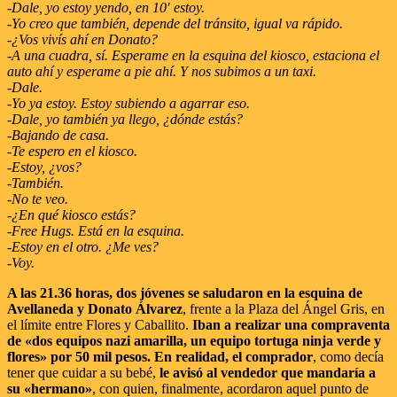
-Dale, yo estoy yendo, en 10′ estoy.
-Yo creo que también, depende del tránsito, igual va rápido.
-¿Vos vivís ahí en Donato?
-A una cuadra, sí. Esperame en la esquina del kiosco, estaciona el
auto ahí y esperame a pie ahí. Y nos subimos a un taxi.
-Dale.
-Yo ya estoy. Estoy subiendo a agarrar eso.
-Dale, yo también ya llego, ¿dónde estás?
-Bajando de casa.
-Te espero en el kiosco.
-Estoy, ¿vos?
-También.
-No te veo.
-¿En qué kiosco estás?
-Free Hugs. Está en la esquina.
-Estoy en el otro. ¿Me ves?
-Voy.
A las 21.36 horas, dos jóvenes se saludaron en la esquina de
Avellaneda y Donato Álvarez
, frente a la Plaza del Ángel Gris, en
el límite entre Flores y Caballito.
Iban a realizar una compraventa
de «dos equipos nazi amarilla, un equipo tortuga ninja verde y
flores» por 50 mil pesos. En realidad, el comprador
, como decía
tener que cuidar a su bebé,
le avisó al vendedor que mandaría a
su «hermano»
, con quien, finalmente, acordaron aquel punto de