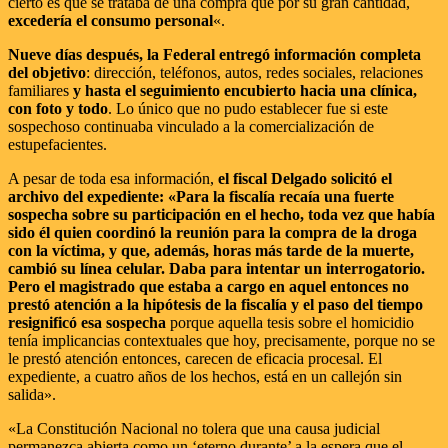
cierto es que se trataba de una compra que por su gran cantidad,
excedería el consumo personal
«.
Nueve días después, la Federal entregó información completa
del objetivo
: dirección, teléfonos, autos, redes sociales, relaciones
familiares
y hasta el seguimiento encubierto hacia una clínica,
con foto y todo
. Lo único que no pudo establecer fue si este
sospechoso continuaba vinculado a la comercialización de
estupefacientes.
A pesar de toda esa información,
el fiscal Delgado solicitó el
archivo del expediente: «Para la fiscalía recaía una fuerte
sospecha sobre su participación en el hecho, toda vez que había
sido él quien coordinó la reunión para la compra de la droga
con la víctima, y que, además, horas más tarde de la muerte,
cambió su línea celular. Daba para intentar un interrogatorio.
Pero el magistrado que estaba a cargo en aquel entonces no
prestó atención a la hipótesis de la fiscalía y el paso del tiempo
resignificó esa sospecha
porque aquella tesis sobre el homicidio
tenía implicancias contextuales que hoy, precisamente, porque no se
le prestó atención entonces, carecen de eficacia procesal. El
expediente, a cuatro años de los hechos, está en un callejón sin
salida».
«La Constitución Nacional no tolera que una causa judicial
permanezca abierta como un ‘eterno durante’ a la espera que el