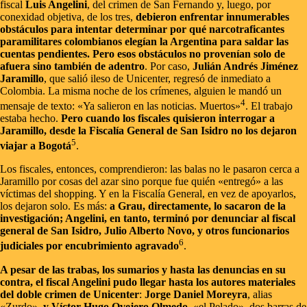
fiscal
Luis Angelini
, del crimen de San Fernando y, luego, por
conexidad objetiva, de los tres,
debieron enfrentar innumerables
obstáculos para intentar determinar por qué narcotraficantes
paramilitares colombianos elegían la Argentina para saldar las
cuentas pendientes. Pero esos obstáculos no provenían solo de
afuera sino también de adentro
. Por caso,
Julián Andrés Jiménez
Jaramillo
, que salió ileso de Unicenter, regresó de inmediato a
Colombia. La misma noche de los crímenes, alguien le mandó un
4
mensaje de texto: «Ya salieron en las noticias. Muertos»
. El trabajo
estaba hecho.
Pero cuando los fiscales quisieron interrogar a
Jaramillo, desde la Fiscalía General de San Isidro no los dejaron
5
viajar a Bogotá
.
Los fiscales, entonces, comprendieron: las balas no le pasaron cerca a
Jaramillo por cosas del azar sino porque fue quién «entregó» a las
víctimas del shopping. Y en la Fiscalía General, en vez de apoyarlos,
los dejaron solo. Es más:
a Grau, directamente, lo sacaron de la
investigación; Angelini, en tanto, terminó por denunciar al fiscal
general de San Isidro, Julio Alberto Novo, y otros funcionarios
6
judiciales por encubrimiento agravado
.
A pesar de las trabas, los sumarios y hasta las denuncias en su
contra, el fiscal Angelini pudo llegar hasta los autores materiales
del doble crimen de Unicenter
:
Jorge Daniel Moreyra
, alias
«Zurdo»,
y Víctor Hugo Ovejero Olmedo
, «el Pelado», dos barras de