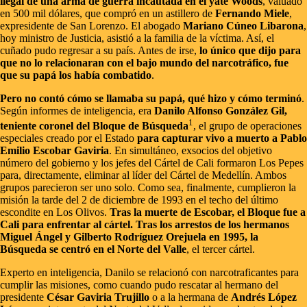
ilegal de una arma de guerra incautada en el yate Woods
, valuado
en 500 mil dólares, que compró en un astillero de
Fernando Miele
,
expresidente de San Lorenzo. El abogado
Mariano Cúneo Libarona
,
hoy ministro de Justicia, asistió a la familia de la víctima. Así, el
cuñado pudo regresar a su país. Antes de irse,
lo único que dijo para
que no lo relacionaran con el bajo mundo del narcotráfico, fue
que su papá los había combatido
.
Pero no contó cómo se llamaba su papá, qué hizo y cómo terminó
.
Según informes de inteligencia, era
Danilo Alfonso González Gil,
1
teniente coronel del Bloque de Búsqueda
, el grupo de operaciones
especiales creado por el Estado
para capturar vivo a muerto a Pablo
Emilio Escobar Gaviria
. En simultáneo, exsocios del objetivo
número del gobierno y los jefes del Cártel de Cali formaron Los Pepes
para, directamente, eliminar al líder del Cártel de Medellín. Ambos
grupos parecieron ser uno solo. Como sea, finalmente, cumplieron la
misión la tarde del 2 de diciembre de 1993 en el techo del último
escondite en Los Olivos.
Tras la muerte de Escobar, el Bloque fue a
Cali para enfrentar al cártel. Tras los arrestos de los hermanos
Miguel Ángel y Gilberto Rodríguez Orejuela en 1995, la
Búsqueda se centró en el Norte del Valle
, el tercer cártel.
Experto en inteligencia, Danilo se relacionó con narcotraficantes para
cumplir las misiones, como cuando pudo rescatar al hermano del
presidente
César Gaviria Trujillo
o a la hermana de
Andrés López