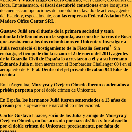
Boca. Entusiasmado,
el fiscal descubrió conexiones
entre los ajustes
de cuentas con operaciones de narcotráfico, lavado de activos, agentes
del Estado y, especialmente,
con las empresas Federal Aviation SA y
Madero Office Center SRL
.
Gustavo Juliá era el dueño de la primera sociedad y tenía
infinidad de llamados con la segunda, así como los barras de Boca
que asesinaron a los dos colombianos en Unicenter. Investigar a
7
Juliá recrudeció el hostigamiento de la Fiscalía General
. Sin
embargo,
el tiempo le dio la razón: el 2 de enero del 2011, agentes
de la Guardia Civil de España lo arrestaron a él y a su hermano
Eduardo Juliá
ni bien aterrizaron el Bombardier Challenger 604 en el
aeropuerto de El Prat.
Dentro del jet privado llevaban 944 kilos de
cocaína
.
En la Argentina,
Moreyra y Ovejero Olmedo fueron condenados a
prisión perpetua
por el doble crimen de Unicenter.
En España,
los hermanos Juliá fueron sentenciados a 13 años de
prisión
por la operación de narcotráfico internacional.
Carlos Gustavo Luaces, socio de los Juliá y amigo de Moreyra y
Ovejero Olmedo, no fue acusado por narcotráfico y fue absuelto
por el doble crimen de Unicenter, precisamente, por falta de
pruebas.