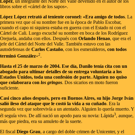
López
, un integrante del Norte del Valle devenido en el autor de los
libros sobre el «cártel de los sapos».
López López retrató al teniente coronel: «Era amigo de todos
. La
primera vez que oí su nombre fue en la época de Pablo Escobar,
cuando el capo ni siquiera estaba en guerra con el Estado ni con el
Cártel de Cali. Luego escuché su nombre en boca de los Rodríguez
Orejuela, andaba con ellos. Después con
Orlando Henao
, que era el
jefe del Cártel del Norte del Valle. También estuvo con las
autodefensas de
Carlos Castaño
, con los esmeralderos,
con todos
2
terminó González
«
.
Hasta el 25 de marzo de 2004. Ese día, Danilo tenía cita con un
abogado para ultimar detalles de su entrega voluntaria a los
Estados Unidos, toda una confesión de parte. Alguien no quiso
que colaborara con
los gringos
. Dos sicarios en moto fueron
suficiente.
Casi cinco años después, pero en Buenos Aires, su hijo Jorge Iván
salió ileso del ataque que le costó la vida a su cuñado
. Era la
segunda vez que sobrevivía a un atentado. Alguien lo quería muerto. Y
3
él seguía vivo. De allí nació un apodo para su novia: Lápida
, aunque,
más que piedra, era su amuleto de la suerte.
El fiscal
Diego Grau
, a cargo del doble crimen de Unicenter, y el