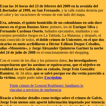
Eran las 16 horas del 23 de febrero del 2009 en la avenida del
Libertador al 1999, en San Fernando
, y la calle estaba desierta por
el calor y las vacaciones de verano de este lado del mapa.
Era, además, el quinto homicidio de un colombiano en solo doce
meses en el gran Buenos Aires
: primero, los de
Enrique Silva
y
Fernando Cardona Osorio
, hallados ejecutados, mutilados y sus
cuerpos prendidos fuegos en La Tablada, La Matanza; y después, el
más conocido de todos,
el doble crimen de Unicenter, en el que dos
sicarios en moto acribillaron a Héctor Edilson Duque Ceballos,
alias «Monoteto», y Jorge Alexander Quinteros Gartner la noche
del 24 de julio de 2008
en el estacionamiento del shopping.
Con el correr de los días y los primeros datos,
los investigadores
sospecharon que los asesinos se equivocaron, que el objetivo en
realidad no era Galvis sino su cuñado, Jorge Iván González
Ramírez
, de 34 años,
que se salvó porque ese día vestía parecido a
la víctima
, según pudo saber
Encripdata
.
Triple crimen de General Rodríguez: familiares lo
vinculan a servicios de inteligencia
Reacio a brindar detalles como testigo sobre el crimen de Galvis,
Jorge Iván menos aún aportó información imputado por tenencia