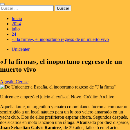
Saltar
Menú
al
Buscar:
principal
contenido
Inicio
2024
julio
24
«J la firma», el inoportuno regreso de un muerto vivo
Unicenter
«J la firma», el inoportuno regreso de un
muerto vivo
Agustín Ceruse
Unicenter: empezó el juicio al exfiscal Novo. Crédito: Archivo.
Aquella tarde, un argentino y cuatro colombianos fueron a comprar un
semirrígido a un local náutico para un lujoso velero amarrado en un
yacht club. Dos de ellos prefirieron esperar afuera. Segundos después,
dos sicarios en moto lanzaron una ráfaga. Alcanzado por diez disparos,
Juan Sebastián Galvis Ramírez
, de 29 años, falleció en el acto.