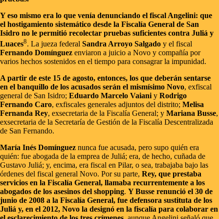
Y eso mismo era lo que venía denunciando el fiscal Angelini: que
el hostigamiento sistemático desde la Fiscalía General de San
Isidro no le permitió recolectar pruebas suficientes contra Juliá y
8
Luaces
. La jueza federal
Sandra Arroyo Salgado
y el fiscal
Fernando Domínguez
enviaron a juicio a Novo y compañía por
varios hechos sostenidos en el tiempo para consagrar la impunidad.
A partir de este 15 de agosto, entonces, los que deberán sentarse
en el banquillo de los acusados serán el mismísimo Novo
, exfiscal
general de San Isidro;
Eduardo Marcelo Vaiani
y
Rodrigo
Fernando Caro
, exfiscales generales adjuntos del distrito;
Melisa
Fernanda Rey
, exsecretaria de la Fiscalía General; y
Mariana Busse
,
exsecretaria de la Secretaría de Gestión de la Fiscalía Descentralizada
de San Fernando.
María Inés Domínguez
nunca fue acusada, pero supo quién era
quién: fue abogada de la emprea de Juliá; era, de hecho, cuñada de
Gustavo Juliá; y, encima, era fiscal en Pilar, o sea, trabajaba bajo las
órdenes del fiscal general Novo. Por su parte,
Rey, que prestaba
servicios en la Fiscalía General, llamaba recurrentemente a los
abogados de los asesinos del shopping
.
Y Busse renunció el 30 de
junio de 2008 a la Fiscalía General, fue defensora sustituta de los
Juliá y, en el 2012, Novo la designó en la fiscalía para colaborar en
el esclarecimiento de los tres crímenes
, aunque Angelini señaló que