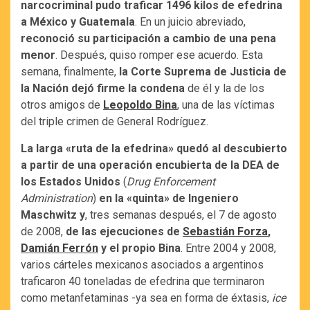
narcocriminal pudo traficar 1496 kilos de efedrina
a México y Guatemala
. En un juicio abreviado,
reconoció su participación a cambio de una pena
menor
. Después, quiso romper ese acuerdo. Esta
semana, finalmente,
la Corte Suprema de Justicia de
la Nación dejó firme la condena
de él y la de los
otros amigos de
Leopoldo Bina
, una de las víctimas
del triple crimen de General Rodríguez.
La larga «ruta de la efedrina» quedó al descubierto
a partir de una operación encubierta de la DEA de
los Estados Unidos
(
Drug Enforcement
Administration
)
en la «quinta» de Ingeniero
Maschwitz y
, tres semanas después, el 7 de agosto
de 2008,
de las ejecuciones de
Sebastián Forza
,
Damián Ferrón
y el propio Bina
. Entre 2004 y 2008,
varios cárteles mexicanos asociados a argentinos
traficaron 40 toneladas de efedrina que terminaron
como metanfetaminas -ya sea en forma de éxtasis,
ice