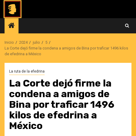
Saltar
al
contenido
Inicio
2024
julio
5
La Corte dejó firme la condena a amigos de Bina por traficar 1496 kilos
de efedrina a México
La ruta de la efedrina
La Corte dejó firme la
condena a amigos de
Bina por traficar 1496
kilos de efedrina a
México