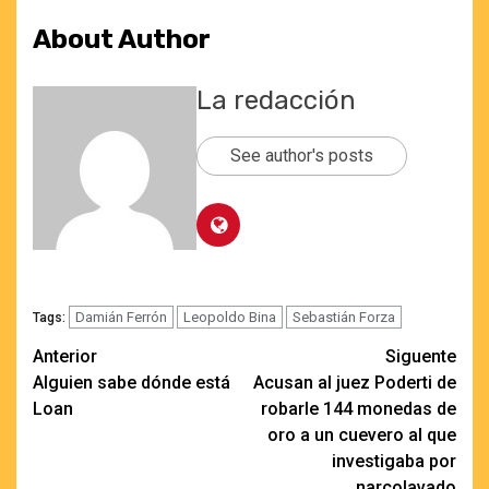
About Author
La redacción
See author's posts
Damián Ferrón
Leopoldo Bina
Sebastián Forza
Tags:
Navegación
Anterior
Siguente
Alguien sabe dónde está
Acusan al juez Poderti de
de
Loan
robarle 144 monedas de
entradas
oro a un cuevero al que
investigaba por
narcolavado