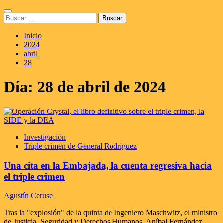
Saltar
Menú
al
Buscar:
principal
contenido
Inicio
2024
abril
28
Día:
28 de abril de 2024
Investigación
Triple crimen de General Rodríguez
Una cita en la Embajada, la cuenta regresiva hacia
el triple crimen
Agustín Ceruse
Tras la "explosión" de la quinta de Ingeniero Maschwitz, el ministro
de Justicia, Seguridad y Derechos Humanos, Aníbal Fernández,