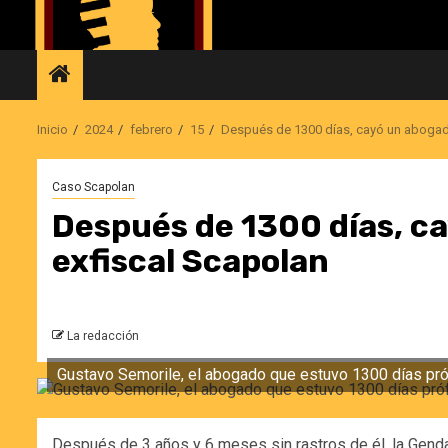
Saltar
al
contenido
Inicio
2024
febrero
15
Después de 1300 días, cayó un abogado
Caso Scapolan
Después de 1300 días, ca
exfiscal Scapolan
La redacción
Gustavo Semorile, el abogado que estuvo 1300 días próf
Después de 3 años y 6 meses sin rastros de él, la Gend