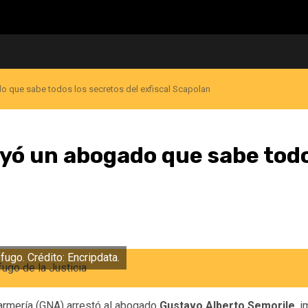
 que sabe todos los secretos del exfiscal Scapolan
yó un abogado que sabe todo
ugo. Crédito: Encripdata.
armería (GNA) arrestó al abogado
Gustavo Alberto Semorile
, 