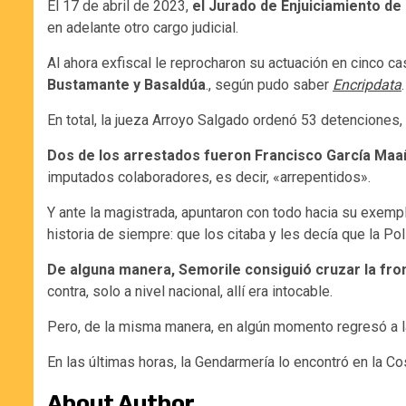
El 17 de abril de 2023,
el Jurado de Enjuiciamiento de
en adelante otro cargo judicial.
Al ahora exfiscal le reprocharon su actuación en cinco
Bustamante y Basaldúa
., según pudo saber
Encripdata
.
En total, la jueza Arroyo Salgado ordenó 53 detenciones,
Dos de los arrestados fueron Francisco García Maañ
imputados colaboradores, es decir, «arrepentidos».
Y ante la magistrada, apuntaron con todo hacia su exemp
historia de siempre: que los citaba y les decía que la Po
De alguna manera, Semorile consiguió cruzar la fro
contra, solo a nivel nacional, allí era intocable.
Pero, de la misma manera, en algún momento regresó a l
En las últimas horas, la Gendarmería lo encontró en la Co
About Author