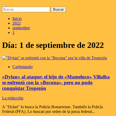
Saltar
Menú
al
Buscar:
principal
contenido
Inicio
2022
septiembre
1
Día:
1 de septiembre de 2022
Carfentanilo
«Dylan» al ataque: el hijo de «Mameluco» Villalba
se enfrentó con la «Bocona», pero no pudo
conquistar Tropezón
La redacción
A "Dylan" lo busca la Policía Bonaerense. También la Policía
Federal (PFA). Lo buscan por orden de la jueza federal...