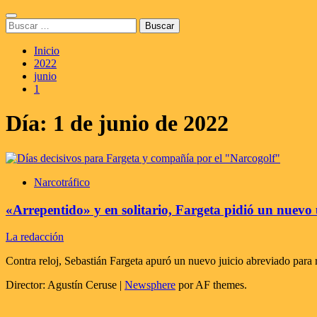
Saltar
Menú
al
Buscar:
principal
contenido
Inicio
2022
junio
1
Día:
1 de junio de 2022
Narcotráfico
«Arrepentido» y en solitario, Fargeta pidió un nuevo 
La redacción
Contra reloj, Sebastián Fargeta apuró un nuevo juicio abreviado para r
Director: Agustín Ceruse
|
Newsphere
por AF themes.