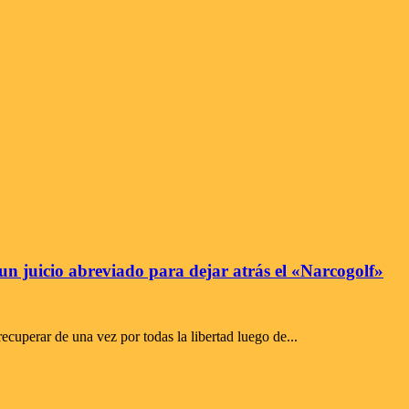
un juicio abreviado para dejar atrás el «Narcogolf»
ecuperar de una vez por todas la libertad luego de...