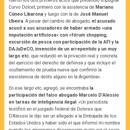
fueron los dos primeros actos que pretendió impugnar
Corvo Dolcet, primero con la asistencia de
Mariano
Cúneo Libarona
y luego con la de
José Manuel
Ubeira
. A pesar del cambio de abogado,
el acusado
acusó a sus acusadores de haber armado «una
imputación artificiosa» con «fórum shopping,
excursión de pesca con participación de la AFI y la
DAJuDeCO, invención de un arrepentido y un muy
largo etc.
que redundó en la privación real y concreta
del ejercicio del derecho de defensa y que incluyó el
ocultamiento de prueba nueva que confirmó la
inexistencia de delito alguno en la Argentina».
En ese largo etc, agregó, se encontraba
la
participación del falso abogado Marcelo D’Alessio
en tareas de inteligencia ilegal
. «Un periodista
testificó en el juzgado federal de Dolores que
D’Alessio le dijo ser un allegado a la Embajada de los
Estados Unidos y haber sido el que informó mi nombre
cuando los americanos desconocían quién era el socio