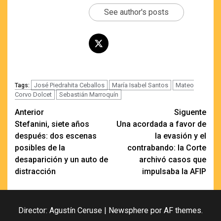
See author's posts
José Piedrahita Ceballos
María Isabel Santos
Mateo
Tags:
Corvo Dolcet
Sebastián Marroquín
Navegación
Anterior
Siguente
Stefanini, siete años
Una acordada a favor de
de
después: dos escenas
la evasión y el
entradas
posibles de la
contrabando: la Corte
desaparición y un auto de
archivó casos que
distracción
impulsaba la AFIP
Director: Agustín Ceruse
|
Newsphere
por AF themes.