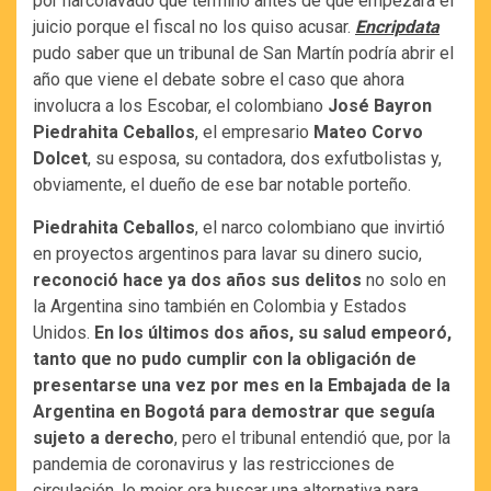
por narcolavado que terminó antes de que empezara el
juicio porque el fiscal no los quiso acusar.
Encripdata
pudo saber que un tribunal de San Martín podría abrir el
año que viene el debate sobre el caso que ahora
involucra a los Escobar, el colombiano
José Bayron
Piedrahita Ceballos
, el empresario
Mateo Corvo
Dolcet
, su esposa, su contadora, dos exfutbolistas y,
obviamente, el dueño de ese bar notable porteño.
Piedrahita Ceballos
, el narco colombiano que invirtió
en proyectos argentinos para lavar su dinero sucio,
reconoció hace ya dos años sus delitos
no solo en
la Argentina sino también en Colombia y Estados
Unidos.
En los últimos dos años, su salud empeoró,
tanto que no pudo cumplir con la obligación de
presentarse una vez por mes en la Embajada de la
Argentina en Bogotá para demostrar que seguía
sujeto a derecho
, pero el tribunal entendió que, por la
pandemia de coronavirus y las restricciones de
circulación, lo mejor era buscar una alternativa para