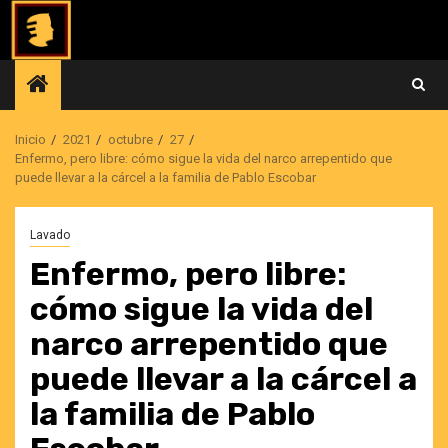
Saltar
al
contenido
Inicio
2021
octubre
27
Enfermo, pero libre: cómo sigue la vida del narco arrepentido que
puede llevar a la cárcel a la familia de Pablo Escobar
Lavado
Enfermo, pero libre:
cómo sigue la vida del
narco arrepentido que
puede llevar a la cárcel a
la familia de Pablo