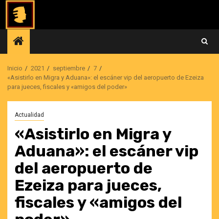
Saltar
al
contenido
Inicio
2021
septiembre
7
«Asistirlo en Migra y Aduana»: el escáner vip del aeropuerto de Ezeiza
para jueces, fiscales y «amigos del poder»
Actualidad
«Asistirlo en Migra y
Aduana»: el escáner vip
del aeropuerto de
Ezeiza para jueces,
fiscales y «amigos del