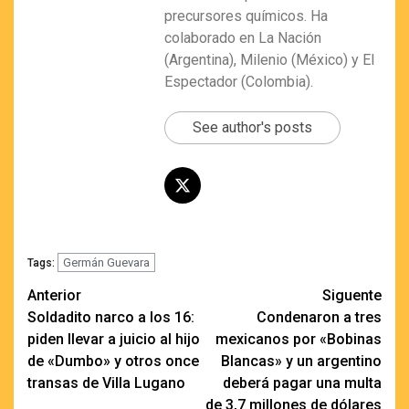
precursores químicos. Ha
colaborado en La Nación
(Argentina), Milenio (México) y El
Espectador (Colombia).
See author's posts
Germán Guevara
Tags:
Navegación
Anterior
Siguente
Soldadito narco a los 16:
Condenaron a tres
de
piden llevar a juicio al hijo
mexicanos por «Bobinas
entradas
de «Dumbo» y otros once
Blancas» y un argentino
transas de Villa Lugano
deberá pagar una multa
de 3,7 millones de dólares