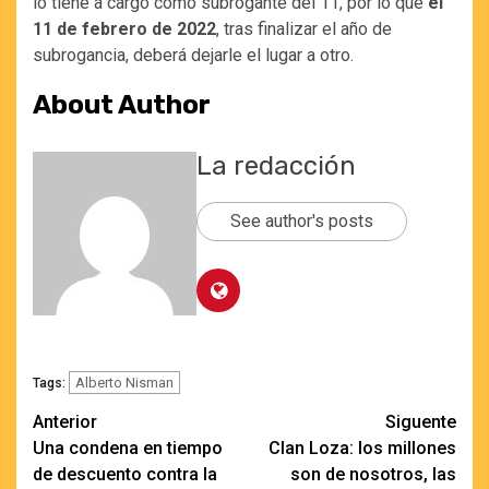
lo tiene a cargo como subrogante del 11, por lo que
el
11 de febrero de 2022
, tras finalizar el año de
subrogancia, deberá dejarle el lugar a otro.
About Author
La redacción
See author's posts
Alberto Nisman
Tags:
Navegación
Anterior
Siguente
Una condena en tiempo
Clan Loza: los millones
de
de descuento contra la
son de nosotros, las