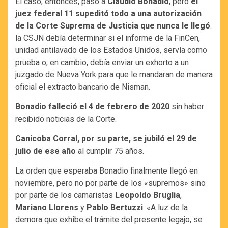
El caso, entonces, pasó a
Claudio Bonadio
, pero
el
juez federal 11 supeditó todo a una autorización
de la Corte Suprema de Justicia que nunca le llegó
:
la CSJN debía determinar si el informe de la FinCen,
unidad antilavado de los Estados Unidos, servía como
prueba o, en cambio, debía enviar un exhorto a un
juzgado de Nueva York para que le mandaran de manera
oficial el extracto bancario de Nisman.
Bonadio falleció el 4 de febrero de 2020
sin haber
recibido noticias de la Corte.
Canicoba Corral, por su parte, se jubiló el 29 de
julio de ese año
al cumplir 75 años.
La orden que esperaba Bonadio finalmente llegó en
noviembre, pero no por parte de los «supremos» sino
por parte de los camaristas
Leopoldo Bruglia
,
Mariano Llorens
y
Pablo Bertuzzi
: «A luz de la
demora que exhibe el trámite del presente legajo, se