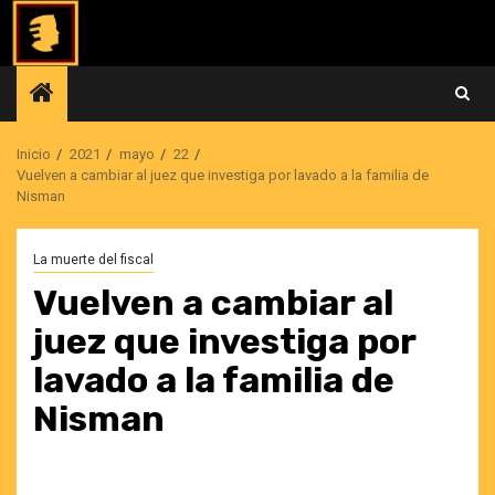
Saltar
al
contenido
Inicio
2021
mayo
22
Vuelven a cambiar al juez que investiga por lavado a la familia de
Nisman
La muerte del fiscal
Vuelven a cambiar al
juez que investiga por
lavado a la familia de
Nisman