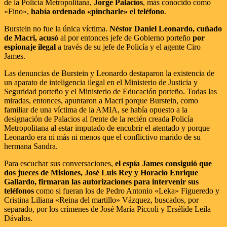
de la Policía Metropolitana,
Jorge Palacios
, más conocido como
«Fino»,
había ordenado «pincharle» el teléfono
.
Burstein no fue la única víctima.
Néstor Daniel Leonardo, cuñado
de Macri, acusó
al por entonces jefe de Gobierno porteño
por
espionaje ilegal
a través de su jefe de Policía y el agente Ciro
James.
Las denuncias de Burstein y Leonardo destaparon la existencia de
un aparato de inteligencia ilegal en el Ministerio de Justicia y
Seguridad porteño y el Ministerio de Educación porteño. Todas las
miradas, entonces, apuntaron a Macri porque Burstein, como
familiar de una víctima de la AMIA, se había opuesto a la
designación de Palacios al frente de la recién creada Policía
Metropolitana al estar imputado de encubrir el atentado y porque
Leonardo era ni más ni menos que el conflictivo marido de su
hermana Sandra.
Para escuchar sus conversaciones,
el espía James consiguió que
dos jueces de Misiones, José Luis Rey y Horacio Enrique
Gallardo, firmaran las autorizaciones para intervenir sus
teléfonos
como si fueran los de Pedro Antonio «Leka» Figueredo y
Cristina Liliana «Reina del martillo» Vázquez, buscados, por
separado, por los crímenes de José María Píccoli y Ersélide Leila
Dávalos.