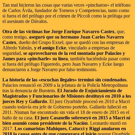
Tan mal hicieron las cosas que varias veces «pincharon» el teléfono
de Carlos Ávila, fundador de Torneos y Competencias, tanto como
si fuera el del prófugo por el crimen de Píccoli como la prófuga por
el asesinato de Dávalos.
Otra de las víctimas fue Jorge Enrique Navarro Castex
, que,
como testigo,
aseguró que su hermano Juan Carlos Navarro
Castex
, dueño del Grupo Exxel, que se quedó con las empresas de
Alfredo Yabrán,
y el amigo Ecke
, vinculado a empresas de
seguridad,
se aprovecharon de la red montada por Palacios y
James para «pincharle» su línea
, también haciéndola pasar como
si fuera del prófugo Figueredo, pero Juan Navarro y Ecke luego
denunciaron a Jorge Navarro por falso testimonio.
La historia de las «escuchas ilegales» terminó sin condenados
.
Palacios renunció en 2009 a la jefatura de la Policía Metropolitana
tras la denuncia de Burstein.
El Jurado de Enjuiciamiento de
Magistrados y Funcionarios de Misiones destituyó en 2010 a los
jueces Rey y Gallardo
. El juez Oyarbide procesó en 2010 a Macri
cuando todavía era jefe de Gobierno porteño. Gallardo falleció en
2011. Nisman fue encontrado sin vida el 18 de enero de 2015 en el
baño de su casa.
El juez Casanello sobreseyó en 2015 a Macri ni
bien asumió como presidente de la Nación
. Leonardo murió en
2017.
Los camaristas Mahiques, Catucci y Riggi anularon en
2018 la causa antes de que comenzara el juicio
porque Oyarbide