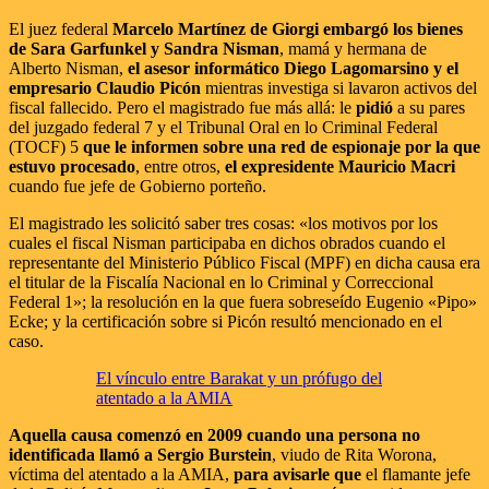
El juez federal
Marcelo Martínez de Giorgi embargó los bienes
de Sara Garfunkel y Sandra Nisman
, mamá y hermana de
Alberto Nisman,
el asesor informático Diego Lagomarsino y el
empresario Claudio Picón
mientras investiga si lavaron activos del
fiscal fallecido. Pero el magistrado fue más allá: le
pidió
a su pares
del juzgado federal 7 y el Tribunal Oral en lo Criminal Federal
(TOCF) 5
que le informen sobre una red de espionaje por la que
estuvo procesado
, entre otros,
el expresidente Mauricio Macri
cuando fue jefe de Gobierno porteño.
El magistrado les solicitó saber tres cosas: «los motivos por los
cuales el fiscal Nisman participaba en dichos obrados cuando el
representante del Ministerio Público Fiscal (MPF) en dicha causa era
el titular de la Fiscalía Nacional en lo Criminal y Correccional
Federal 1»; la resolución en la que fuera sobreseído Eugenio «Pipo»
Ecke; y la certificación sobre si Picón resultó mencionado en el
caso.
El vínculo entre Barakat y un prófugo del
atentado a la AMIA
Aquella causa comenzó en 2009 cuando una persona no
identificada llamó a Sergio Burstein
, viudo de Rita Worona,
víctima del atentado a la AMIA,
para avisarle que
el flamante jefe