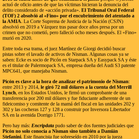
actuó de oficio antes de que las víctimas hicieran la denuncia del
delito considerado de «acción privada».
El Tribunal Oral Federal
(TOF) 2 absolvió al «Fino» por el encubrimiento del atentado a
la AMIA
. La Corte Suprema de Justicia de la Nación (CSJN)
absolvió en 2019 a Vázquez tras pasar doce años presa por un
crimen que no cometió, pero falleció ocho meses después. El «Fino»
murió en 2020.
Entre toda esa trama, el juez Martínez de Giorgi decidió buscar
pistas sobre el lavado de activos de Nisman. Algunas cosas ya se
saben: Ecke es socio de Picón en Starpack SA y Easypack SA y éste
es el titular de Palermopack SA, empresa dueña del Audi S3 patente
MPC641, que manejaba Nisman.
Picón es clave a la hora de analizar el patrimonio de Nisman
:
entre 2013 y 2014,
le giró 72 mil dólares a la cuenta del Merrill
Lynch
, en los Estados Unidos, le firmó un comprobante de una
transferencia por 200 mil dólares y fue fiduciante adherente de un
fideicomiso y comitente de la mamá del fiscal en las unidades 202 y
302 y las cocheras 127 y 128 a construir por Inversora Libertador
SA en la avenida Dorrigo 1771.
Pero hay más:
Encripdata
pudo saber de dos fuentes judiciales que
Picón no solo conocía a Nisman sino también a Damián
Stefanini
. Este financista fue sobreseído en 2010 por la jueza