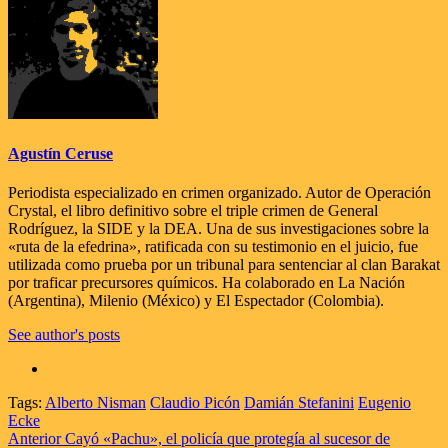
Agustín Ceruse
Periodista especializado en crimen organizado. Autor de Operación
Crystal, el libro definitivo sobre el triple crimen de General
Rodríguez, la SIDE y la DEA. Una de sus investigaciones sobre la
«ruta de la efedrina», ratificada con su testimonio en el juicio, fue
utilizada como prueba por un tribunal para sentenciar al clan Barakat
por traficar precursores químicos. Ha colaborado en La Nación
(Argentina), Milenio (México) y El Espectador (Colombia).
See author's posts
Tags:
Alberto Nisman
Claudio Picón
Damián Stefanini
Eugenio
Ecke
Navegación
Anterior
Cayó «Pachu», el policía que protegía al sucesor de