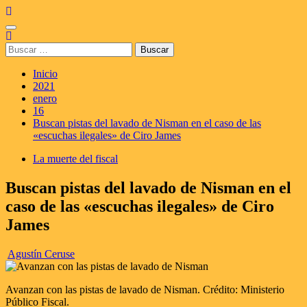
Saltar
al
Menú
contenido
principal
Buscar:
Inicio
2021
enero
16
Buscan pistas del lavado de Nisman en el caso de las
«escuchas ilegales» de Ciro James
La muerte del fiscal
Buscan pistas del lavado de Nisman en el
caso de las «escuchas ilegales» de Ciro
James
Agustín Ceruse
Avanzan con las pistas de lavado de Nisman. Crédito: Ministerio
Público Fiscal.